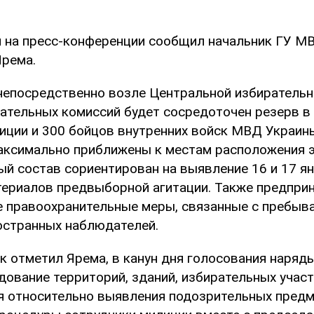
я на пресс-конференции сообщил начальник ГУ МВ
Ярема.
 непосредственно возле Центральной избирательн
ательных комиссий будет сосредоточен резерв в
иции и 300 бойцов внутренних войск МВД Украин
аксимально приближены к местам расположения э
ный состав сориентирован на выявление 16 и 17 я
ериалов предвыборной агитации. Также предпри
 правоохранительные меры, связанные с пребыва
остранных наблюдателей.
ак отметил Ярема, в канун дня голосования наряд
дование территорий, зданий, избирательных учас
я относительно выявления подозрительных предм