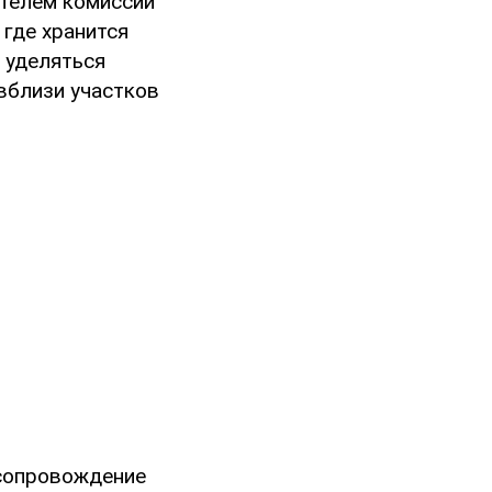
ателем комиссии
 где хранится
 уделяться
вблизи участков
 сопровождение