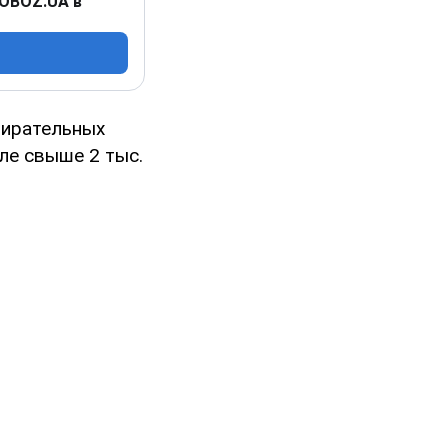
 OBOZ.UA в
бирательных
ле свыше 2 тыс.