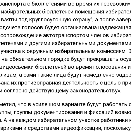
анспорта с бюллетенями во время их перевозки».
 избирательных бюллетеней помещения избирател
 взяты под круглосуточную охрану”, а после заве
подсчета голосов будет организована надлежащая
 сопровождение автотранспортом членов избира
летенями и другими избирательными документами
 участка к окружным избирательным комиссиям. В
 «в обязательном порядке будут прекращать осу
 видеосьемки бюллетеней во время голосования 
 лицам, а сами такие лица будут немедленно заде
ана их противоправная деятельность с целью при
и согласно действующему законодательству».
метил, что в усиленном варианте будут работать 
уппы, группы документирования и фиксаций возм
. А на каждом избирательном участке работники 
ариками и средствами видеофиксации, поскольку