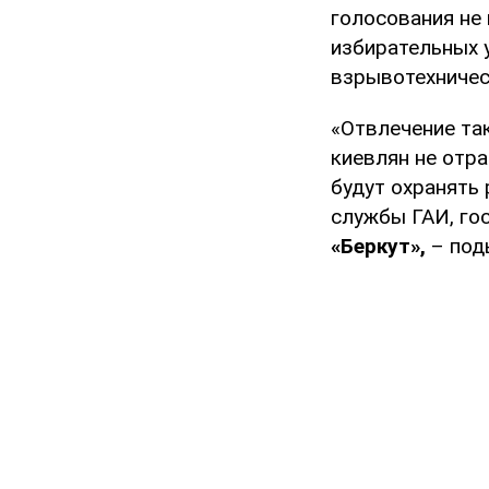
голосования не
избирательных 
взрывотехничес
«Отвлечение та
киевлян не отра
будут охранять
службы ГАИ, го
«Беркут»,
– под