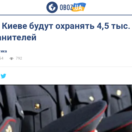
Киеве будут охранять 4,5 тыс.
анителей
тика
54
792