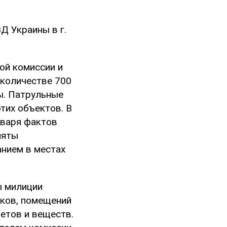
Д Украины в г.
ой комиссии и
 количестве 700
ы. Патрульные
тих объектов. В
нваря фактов
няты
нием в местах
ы милиции
тков, помещений
етов и веществ.