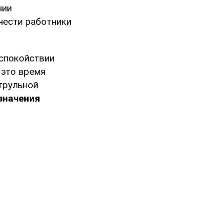
нии
нести работники
 спокойствии
 это время
трульной
значения