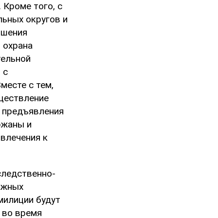
 Кроме того, с
ьных округов и
ршения
 охрана
тельной
 с
месте с тем,
ществление
и предъявления
ржаны и
влечения к
следственно-
ожных
милиции будут
 во время