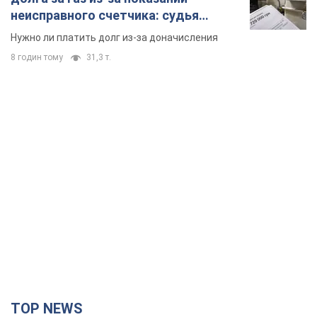
неисправного счетчика: судья
вынес неожиданное решение
Нужно ли платить долг из-за доначисления
8 годин тому
31,3 т.
TOP NEWS