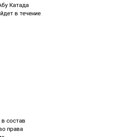
Абу Катада
йдет в течение
 в состав
во права