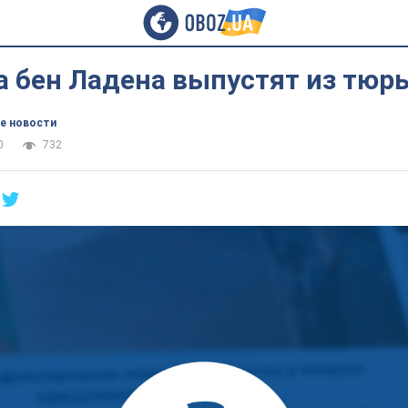
а бен Ладена выпустят из тю
е новости
0
732