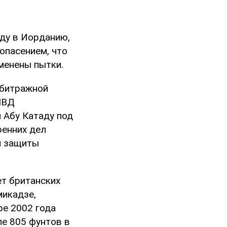
аду в Иорданию,
 опасением, что
менены пытки.
рбитражной
МВД
и Абу Катаду под
ренних дел
я защиты
ет британских
микадзе,
ре 2002 года
ле 805 фунтов в