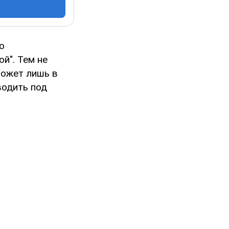
о
й". Тем не
может лишь в
водить под