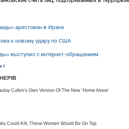
анковские счита лиц, подозреваемых в терроризм
аиды» арестован в Ираке
това к новому удару по США
ды» выступил с интернет-обращением
а