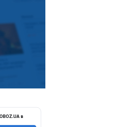
 OBOZ.UA в