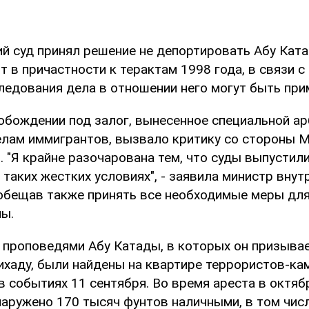
ий суд принял решение не депортировать Абу Кат
т в причастности к терактам 1998 года, в связи с
следования дела в отношении него могут быть при
обождении под залог, вынесенное специальной а
елам иммигрантов, вызвало критику со стороны 
 "Я крайне разочарована тем, что суды выпустил
а таких жестких условиях", - заявила министр внут
обещав также принять все необходимые меры дл
ны.
 проповедями Абу Катады, в которых он призыва
ихаду, были найдены на квартире террористов-ка
 событиях 11 сентября. Во время ареста в октяб
наружено 170 тысяч фунтов наличными, в том чис