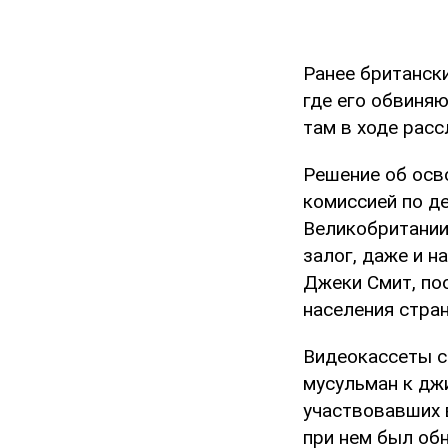
Ранее британск
где его обвиняю
там в ходе рас
Решение об осв
комиссией по д
Великобритании.
залог, даже и н
Джеки Смит, по
населения стра
Видеокассеты с
мусульман к дж
участвовавших в
при нем был об