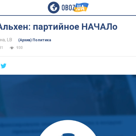
льхен: партийное НАЧАЛо
на, LB
(Архив) Политика
31
930