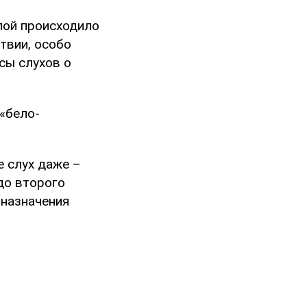
лой происходило
твии, особо
сы слухов о
«бело-
е слух даже –
до второго
 назначения