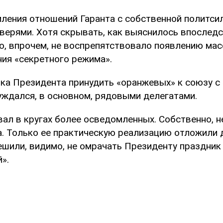
ления отношений Гаранта с собственной политси
верями. Хотя скрывать, как выяснилось впоследс
то, впрочем, не воспрепятствовало появлению мас
ния «секретного режима».
ка Президента принудить «оранжевых» к союзу с 
уждался, в основном, рядовыми делегатами.
ал в кругах более осведомленных. Собственно, н
а. Только ее практическую реализацию отложили 
ешили, видимо, не омрачать Президенту праздник
».