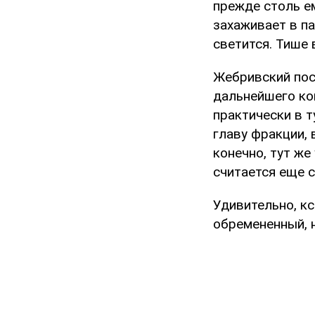
прежде столь е
захаживает в па
светится. Тише 
Жебривский пос
дальнейшего ко
практически в 
главу фракции, 
конечно, тут ж
считается еще 
Удивительно, к
обремененный, н