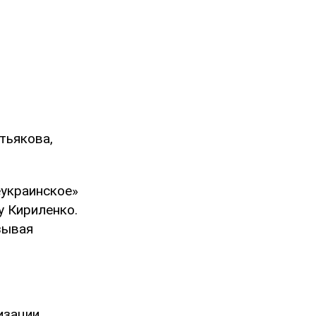
тьякова,
еукраинское»
у Кириленко.
зывая
изации,