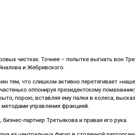
ровых чистках. Точнее – попытке выгнать вон Тре
йналова и Жебривского.
нен тем, что слишком активно перетягивает «наш
 частенько оппонируя президентскому помазанник
рыто, порою, вставляя ему палки в колеса, выска
 методами управления фракцией.
, бизнес-партнер Третьякова и правая его рука.
дна из центральных фигур в столичной парторган