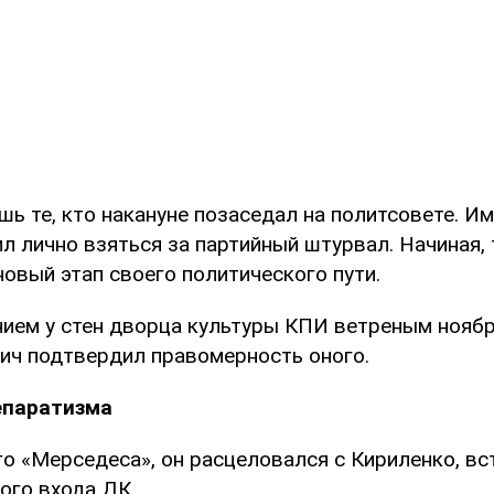
шь те, кто накануне позаседал на политсовете. Им
л лично взяться за партийный штурвал. Начиная,
овый этап своего политического пути.
ием у стен дворца культуры КПИ ветреным нояб
ич подтвердил правомерность оного.
епаратизма
го «Мерседеса», он расцеловался с Кириленко, вс
ого входа ДК.