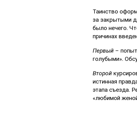
Таинство оформ
за закрытыми д
было нечего. Ч
причинах введе
Первый
– попыт
голубыми». Обс
Второй
курсиров
истинная правд
этапа съезда. Р
«любимой женой