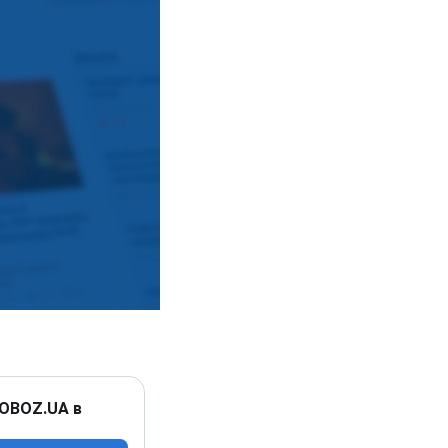
 OBOZ.UA в