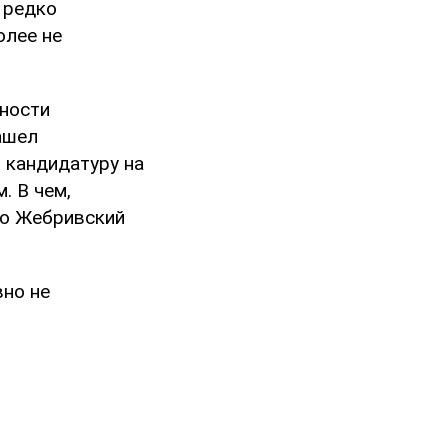
 редко
олее не
зности
ашел
 кандидатуру на
. В чем,
го Жебривский
вно не