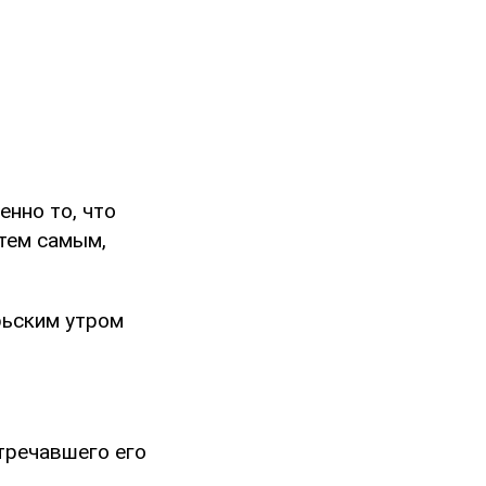
енно то, что
 тем самым,
рьским утром
тречавшего его