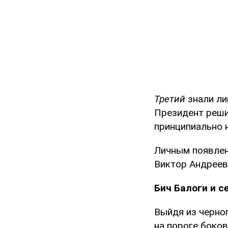
Третий
знали ли
Президент реши
принципиально н
Личным появлен
Виктор Андреев
Бич Балоги и с
Выйдя из черно
на пороге боков