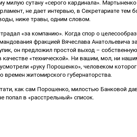
му милую сутану «серого кардинала». Мартыненко
рламент, не дает интервью, в Секретариате тем б
воды, ниже травы, одним словом.
традал «за компанию». Когда спор о целесообра
мандования фракцией Вячеслава Анатольевича з
тупик, он предложил простой выход – собственную
в качестве «технической». Ни вашим, мол, ни нашим
е усмотрели «руку Порошенко», человеком которо
со времен житомирского губернаторства.
стати, как сам Порошенко, милостью Банковой да
е попал в «расстрельный» список.