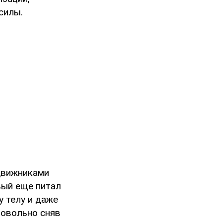
силы.
движниками
вый еще питал
у телу и даже
ровольно сняв