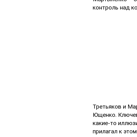
контроль над к
Третьяков и Ма
Ющенко. Ключев
какие-то иллюз
прилагал к этом