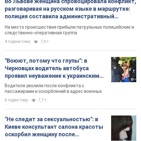
Видео
пассажирами и оскорблений в адрес военных
6 годин тому
7,7 т.
"Не следит за сексуальностью": в
Киеве консультант салона красоты
оскорбил женщину после
химиотерапии, разгорелся скандал.
Сотрудник салона оценил внешность
Фото
женщины, заявив, что у нее "мужская стрижка"
4 хвилини тому
7,3 т.