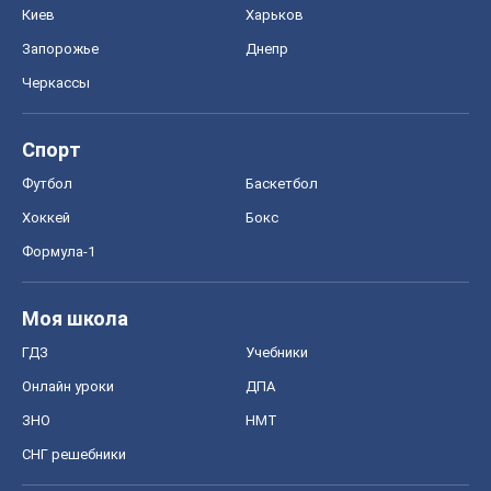
Моя школа
ГДЗ
Учебники
Онлайн уроки
ДПА
ЗНО
НМТ
СНГ решебники
Авто
Тест Драйв
Электромобили
Акции
Сервис
Food Oboz
Рецепты
Напитки
Диеты