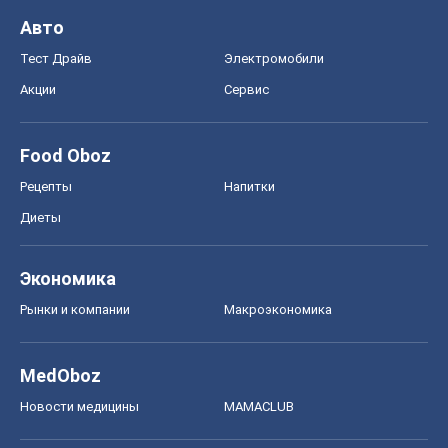
Экономика
Рынки и компании
Mакроэкономика
MedOboz
Новости медицины
MAMACLUB
Шоу
Афиша
Сплетни
Красота
Мода
Женский Журнал