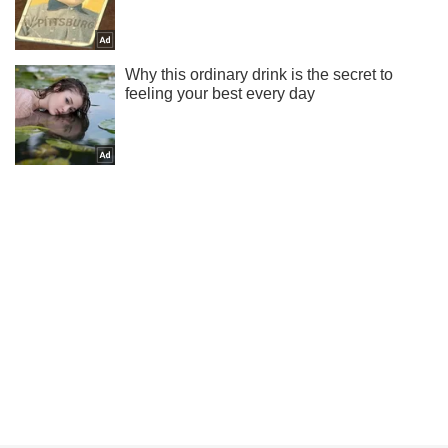
Жми! Подписывайся! Читай только лучшее!
Подписаться
Подписаться
Главу НБУ предлагают...
Важное