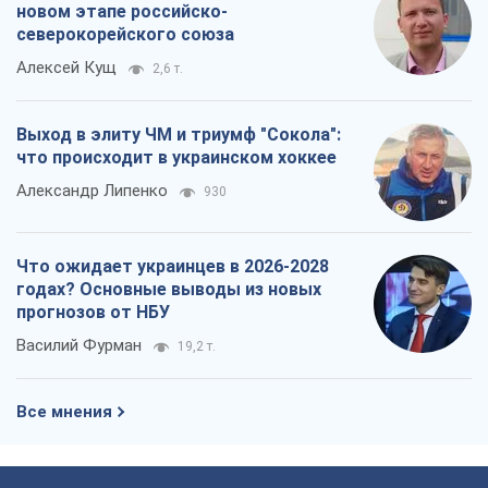
прогнозов от НБУ
Василий Фурман
19,2 т.
Все мнения
О компании
Команда
Правовая информация
Политика
конфиденциальности
Реклама на сайте
Документы
Редакционная политика
Журналисты OBOZ.UA на месте
событий