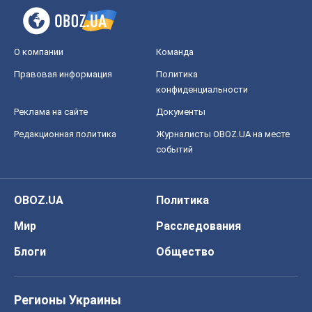
OBOZ.UA
Политика
Мир
Расследования
Блоги
Общество
Регионы Украины
Киев
Харьков
Запорожье
Днепр
Черкассы
Спорт
Футбол
Баскетбол
Хоккей
Бокс
Формула-1