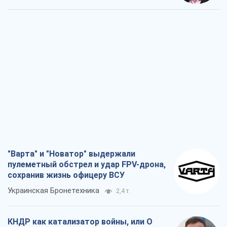
"Варта" и "Новатор" выдержали
пулеметный обстрел и удар FPV-дрона,
сохранив жизнь офицеру ВСУ
Украинская Бронетехника
2,4 т.
КНДР как катализатор войны, или О
новом этапе российско-
северокорейского союза
Алексей Кущ
2,6 т.
Выход в элиту ЧМ и триумф "Сокола":
что происходит в украинском хоккее
Александр Липенко
930
Что ожидает украинцев в 2026-2028
годах? Основные выводы из новых