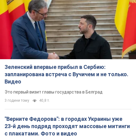
Это первый визит главы государства в Белград
3 години тому
40,8 т.
"Верните Федорова": в городах Украины уже
23-й день подряд проходят массовые митинги
с плакатами. Фото и видео
Участники акций продолжают серию ежедневных протестов
2 години тому
1,3 т.
Сенат США одобрил законопроект Грэма о
санкциях против России: что дальше
Документ предусматривает новые экономические
ограничения
2 години тому
3,2 т.