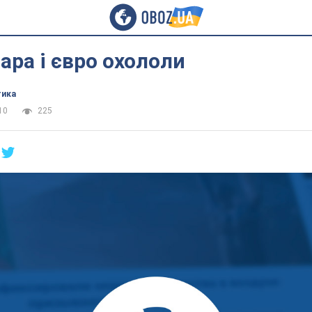
ара і євро охололи
тика
10
225