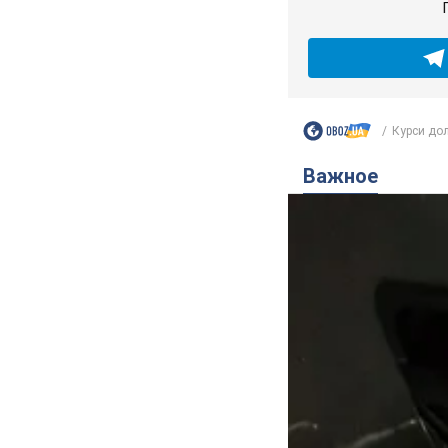
Курси дола
Важное