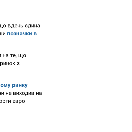
 що вдень єдина
вши
позначки
в
 на те, що
 ринок з
ному ринку
ни не виходив на
орги євро