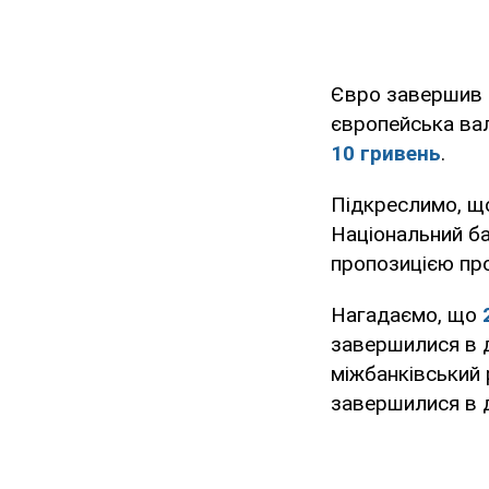
Євро завершив д
європейська ва
10 гриве
нь
.
Підкреслимо, що
Національний ба
пропозицією пр
Нагадаємо, що
завершилися в д
міжбанківський 
завершилися в д