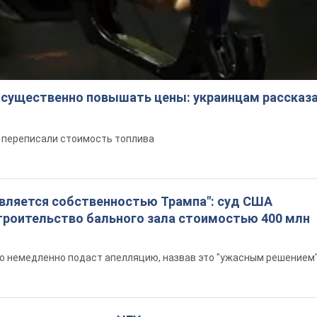
 существенно повышать цены: украинцам рассказа
е переписали стоимость топлива
является собственностью Трампа": суд США
троительство бального зала стоимостью 400 млн
то немедленно подаст апелляцию, назвав это "ужасным решением