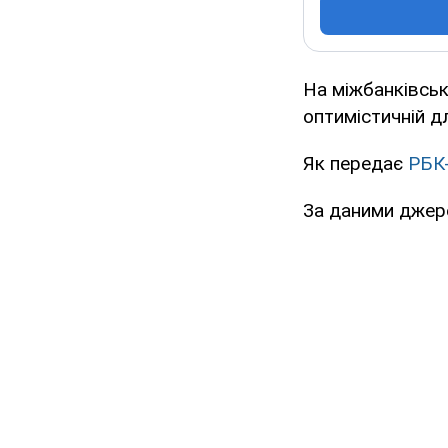
На міжбанківськ
оптимістичній дл
Як передає
РБК
За даними джере