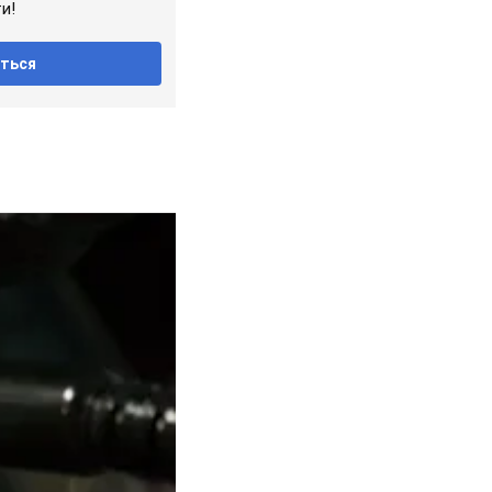
и!
ться