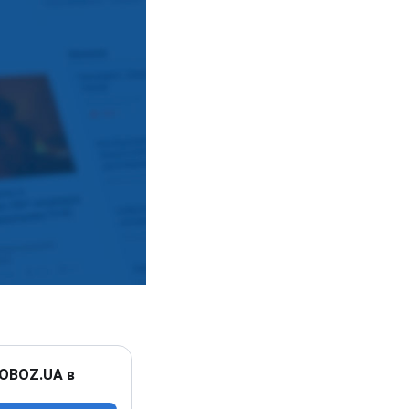
 OBOZ.UA в