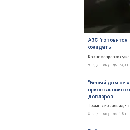
АЗС "готовятся"
ожидать
Как на заправках уж
9 годин тому
23,0 т.
"Белый дом не 
приостановил с
долларов
Трамп уже заявил, ч
8 годин тому
1,8 т.