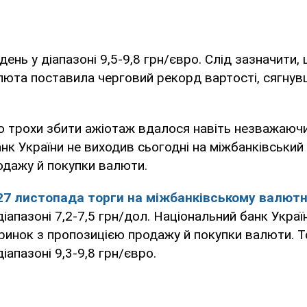
ень у діапазоні 9,5-9,8 грн/євро. Слід зазначити,
люта поставила черговий рекорд вартості, сягну
 трохи збити ажіотаж вдалося навіть незважаючи
нк України не виходив сьогодні на міжбанківський
одажу й покупки валюти.
27 листопада торги на міжбанківському валют
іапазоні 7,2-7,5 грн/дол. Національний банк Украї
ринок з пропозицією продажу й покупки валюти. Т
іапазоні 9,3-9,8 грн/євро.