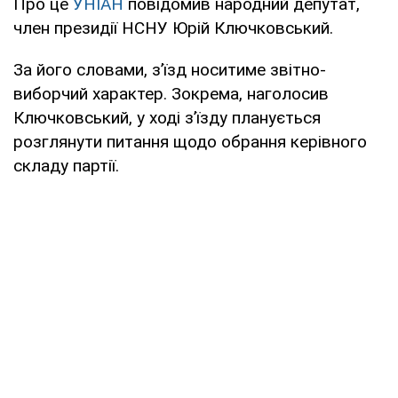
Про це
УНІАН
повідомив народний депутат,
член президії НСНУ Юрій Ключковський.
За його словами, з’їзд носитиме звітно-
виборчий характер. Зокрема, наголосив
Ключковський, у ході з’їзду планується
розглянути питання щодо обрання керівного
складу партії.