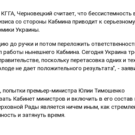
КГГА, Черновецкий считает, что бессистемность в
изиса со стороны Кабмина приводит к серьезном
омики Украины.
ию до ручки и потом переложить ответственность
п работы нынешнего Кабмина. Сегодня Украина тр
правительстве, поскольку перетасовка одних и те
лоде не дает положительного результата", - заяв
, попытки премьер-министра Юлии Тимошенко
ать Кабинет министров и включить в его состав
ерховной Рады является ничем иным, как стремле
ность и затянуть время.