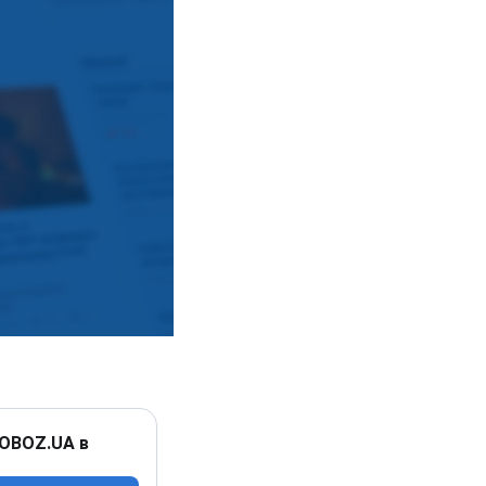
 OBOZ.UA в