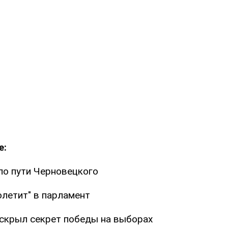
е:
о пути Черновецкого
олетит" в парламент
скрыл секрет победы на выборах