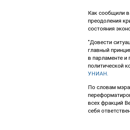
Как сообщили в 
преодоления кр
состояния экон
"Довести ситуац
главный принци
в парламенте и 
политической ко
УНИАН.
По словам мэра
переформатиров
всех фракций В
себя ответствен