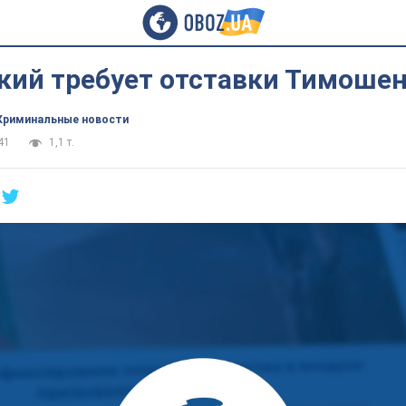
кий требует отставки Тимоше
Криминальные новости
41
1,1 т.