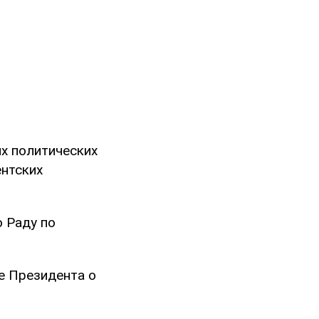
их политических
ентских
ю Раду по
е Президента о