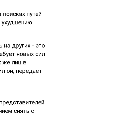
 поисках путей
у ухудшению
 на других - это
ебует новых сил
х же лиц в
ил он, передает
 представителей
нием снять с