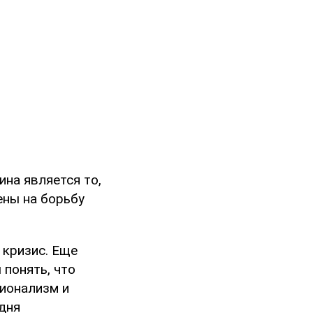
на является то,
ены на борьбу
 кризис. Еще
 понять, что
сионализм и
одня