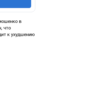
мошенко в
, что
дит к ухудшению