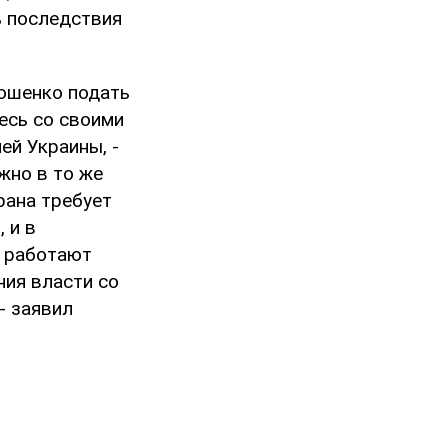
ь последствия
мошенко подать
есь со своими
ей Украины, -
жно в то же
рана требует
 и в
е работают
ния власти со
- заявил