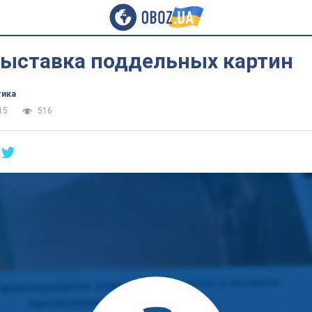
выставка поддельных картин
тика
15
516