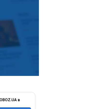
 OBOZ.UA в