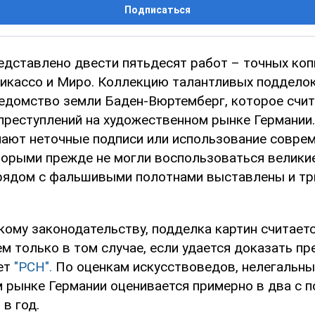
Подписаться
едставлено двести пятьдесят работ – точных коп
Пикассо и Миро. Коллекцию талантливых поддело
едомство земли Баден-Вюртемберг, которое счит
преступлений на художественном рынке Германии
чают неточные подписи или использование совре
торыми прежде не могли воспользоваться велики
рядом с фальшивыми полотнами выставлены и тр
кому законодательству, подделка картин считает
м только в том случае, если удается доказать пр
ет
"РСН".
По оценкам искусствоведов, нелегальны
 рынке Германии оценивается примерно в два с 
в год.