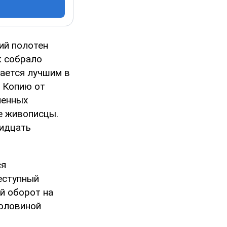
ий полотен
к собрало
ается лучшим в
. Копию от
менных
е живописцы.
идцать
ся
еступный
й оборот на
половиной