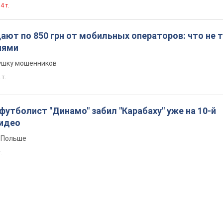
4 т.
ют по 850 грн от мобильных операторов: что не т
иями
вушку мошенников
 т.
утболист "Динамо" забил "Карабаху" уже на 10-й
Видео
 Польше
т.