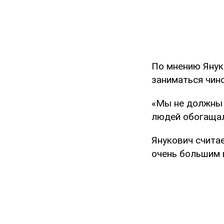
По мнению Янук
заниматься чин
«Мы не должны д
людей обогащал
Янукович счита
очень большим 