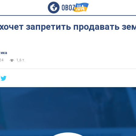
хочет запретить продавать з
тика
24
1,6 т.