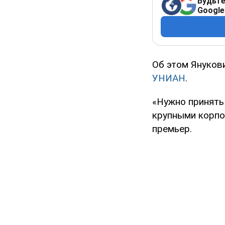
Будьте
Google
Об этом Януков
УНИАН
.
«Нужно принять
крупными корпо
премьер.