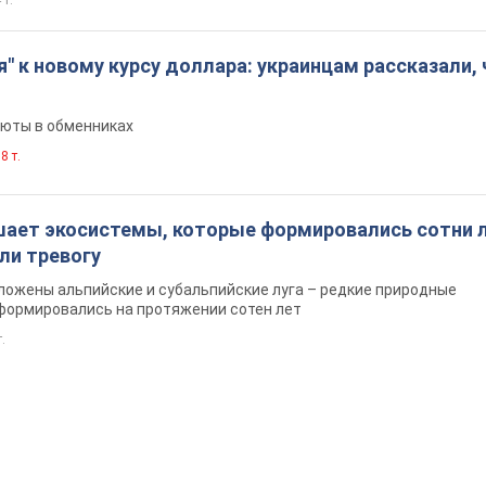
я" к новому курсу доллара: украинцам рассказали, 
люты в обменниках
8 т.
шает экосистемы, которые формировались сотни л
ли тревогу
ложены альпийские и субальпийские луга – редкие природные
формировались на протяжении сотен лет
т.