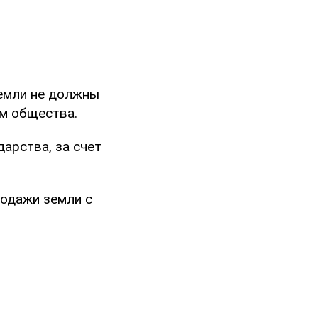
емли не должны
ем общества.
арства, за счет
родажи земли с