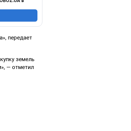
 OBOZ.UA в
а», передает
купку земель
», — отметил