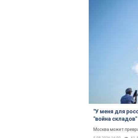
"У меня для рос
"война складов"
Москва может превра
5.08.2026 16:00
61,4