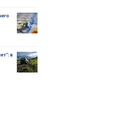
чего
ет": в