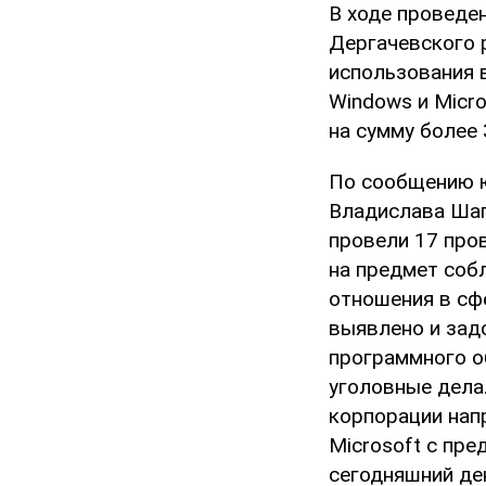
В ходе проведе
Дергачевского 
использования 
Windows и Micro
на сумму более 
По сообщению ю
Владислава Шап
провели 17 про
на предмет соб
отношения в сф
выявлено и зад
программного о
уголовные дела
корпорации нап
Microsoft с пр
сегодняшний ден