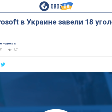
rosoft в Украине завели 18 уго
е новости
01
1,7 т.