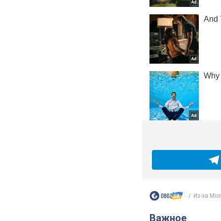
Из-за Micr
Важное