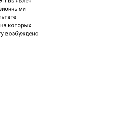
БЭП выявлен
нзионными
льтате
 на которых
ту возбуждено