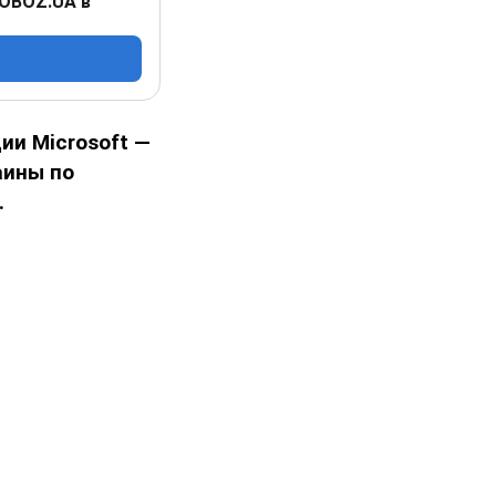
 OBOZ.UA в
и Microsoft —
аины по
.