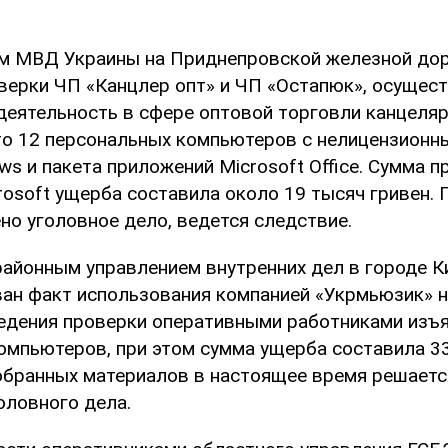
ем МВД Украины на Приднепровской железной дор
верки ЧП «Канцлер опт» и ЧП «Остапюк», осуще
деятельность в сфере оптовой торговли канцеля
то 12 персональных компьютеров с нелицензионн
ws и пакета приложений Microsoft Office. Сумма п
rosoft ущерба составила около 19 тысяч гривен. 
но уголовное дело, ведется следствие.
айонным управлением внутренних дел в городе К
ан факт использования компанией «Укрмьюзик» 
ведения проверки оперативными работниками изъя
омпьютеров, при этом сумма ущерба составила 33
обранных материалов в настоящее время решаетс
оловного дела.