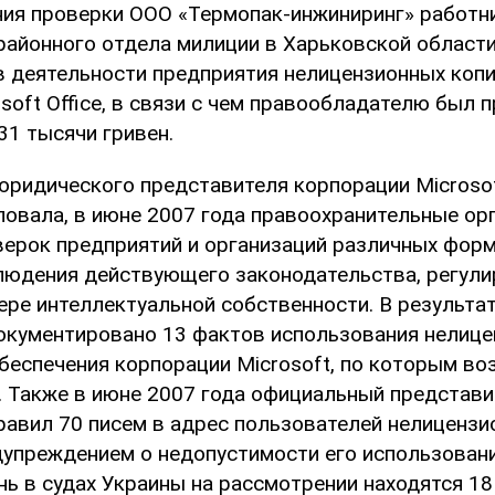
ния проверки ООО «Термопак-инжиниринг» работн
районного отдела милиции в Харьковской област
в деятельности предприятия нелицензионных копи
soft Office, в связи с чем правообладателю был 
31 тысячи гривен.
ридического представителя корпорации Microsof
овала, в июне 2007 года правоохранительные ор
верок предприятий и организаций различных фор
людения действующего законодательства, регул
ере интеллектуальной собственности. В результа
окументировано 13 фактов использования нелице
беспечения корпорации Microsoft, по которым в
. Также в июне 2007 года официальный представи
равил 70 писем в адрес пользователей нелицензи
едупреждением о недопустимости его использовани
ь в судах Украины на рассмотрении находятся 18