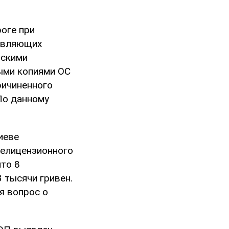
оге при
ствляющих
рскими
ыми копиями ОС
ричиненного
По данному
иеве
нелицензионного
то 8
 тысячи гривен.
я вопрос о