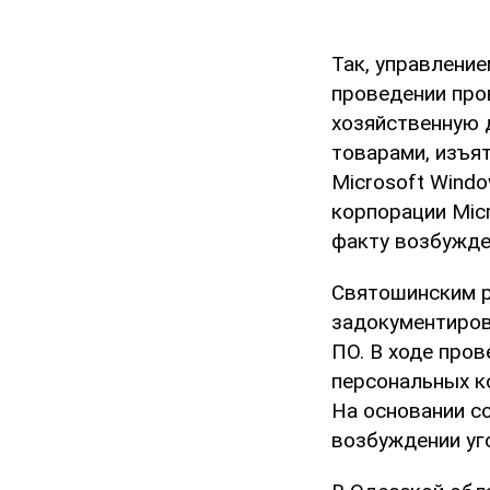
Так, управлени
проведении про
хозяйственную 
товарами, изъя
Microsoft Windo
корпорации Mic
факту возбужде
Святошинским р
задокументиров
ПО. В ходе про
персональных к
На основании с
возбуждении уг