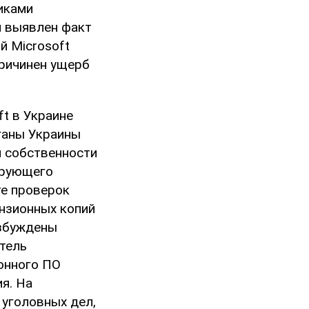
иками
и выявлен факт
й Microsoft
причинен ущерб
t в Украине
ганы Украины
м собственности
ирующего
те проверок
нзионных копий
озбуждены
тель
онного ПО
я. На
 уголовных дел,