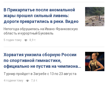
В Прикарпатье после аномальной
жары прошел сильный ливень:
дороги превратились в реки. Видео
Непогода обрушилась на Ивано-Франковскую
область и курортный Буковель
5 годин тому
8,9 т.
Хорватия унизила сборную России
по спортивной гимнастике,
официально не пустив на чемпионат
Европы основных спортсменов
Турнир пройдет в Загребе с 13 по 23 августа
4 години тому
7,6 т.