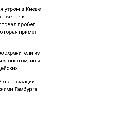
я утром в Киеве
 цветов к
ртовал пробег
которая примет
воохранители из
ься опытом, но и
ейских.
 организации,
скими Гамбурга