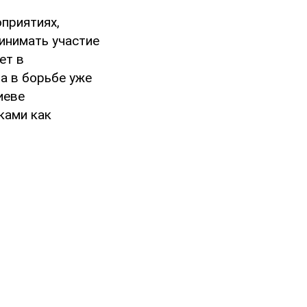
приятиях,
ринимать участие
ет в
а в борьбе уже
иеве
ками как