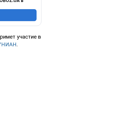
 OBOZ.UA в
римет участие в
УНИАН
.