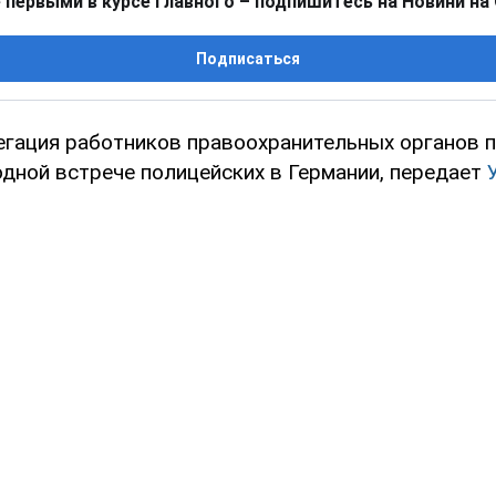
 первыми в курсе главного – подпишитесь на Новини на
Подписаться
егация работников правоохранительных органов п
дной встрече полицейских в Германии, передает