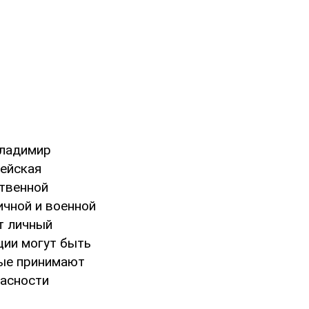
Владимир
ейская
ственной
ичной и военной
т личный
ции могут быть
рые принимают
пасности