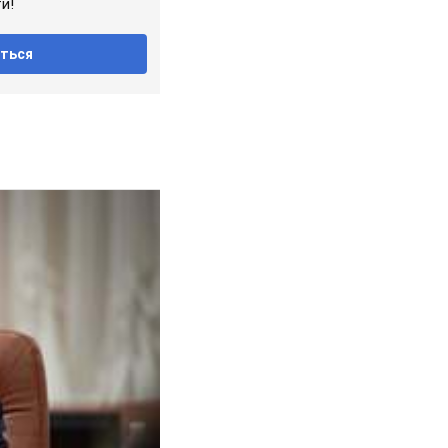
и!
ться