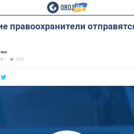
е правоохранители отправятс
ю
тика
53
1,7 т.