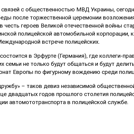
 связей с общественностью МВД Украины, сегодн
еды после торжественной церемонии возложения
 в честь героев Великой отечественной войны ста
инской полицейской автомобильной корпорации, 
 Международной встрече полицейских.
 состоится в Эрфурте (Германия), где коллеги-пра
их семьи не только будут общаться и будут делит
онат Европы по фигурному вождению среди полиц
дружбу» – таков девиз независимой общественной
нце двадцатых годов прошлого столетия полицей
ции автомототранспорта в полицейской службе.