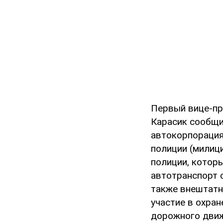
Первый вице-пр
Карасик сообщи
автокорпорация
полиции (милици
полиции, которы
автотранспорт 
также внештатн
участие в охра
дорожного движ