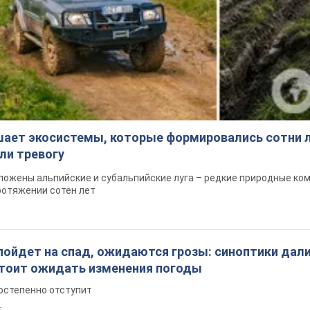
шает экосистемы, которые формировались сотни л
ли тревогу
ложены альпийские и субальпийские луга – редкие природные ко
ротяжении сотен лет
пойдет на спад, ожидаются грозы: синоптики дал
 стоит ожидать изменения погоды
остепенно отступит
т.