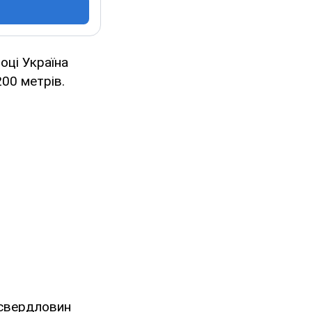
оці Україна
00 метрів.
х свердловин