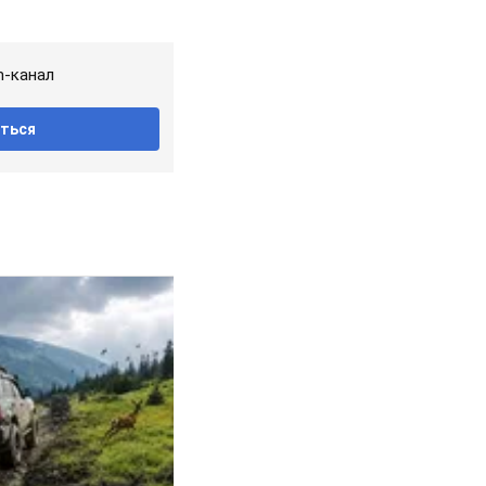
m-канал
ться