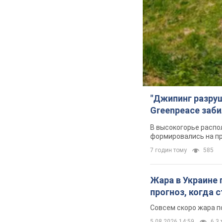
"Джипинг разру
Greenpeace заби
В высокогорье распо
формировались на п
7 годин тому
585
Жара в Украине 
прогноз, когда
Совсем скоро жара п
5.08.2026 14:59
6,3 