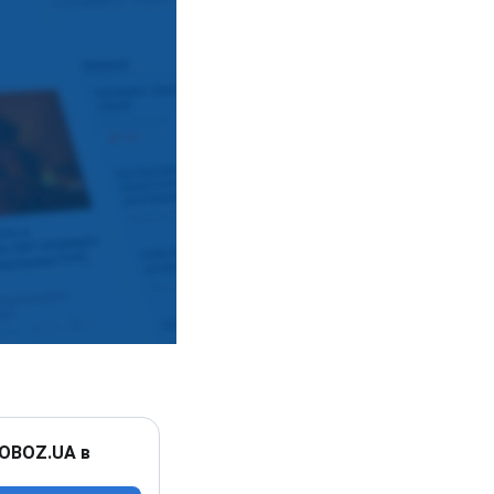
 OBOZ.UA в