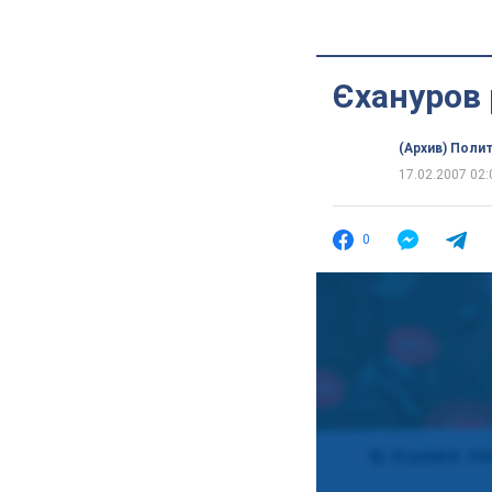
Єхануров 
(Архив) Поли
17.02.2007 02:
0