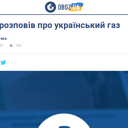
розповів про український газ
тика
02
162