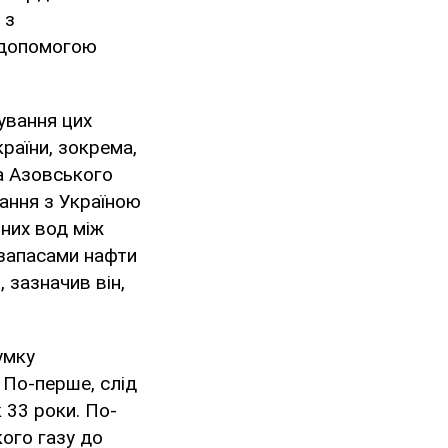
 з
 допомогою
ування цих
раїни, зокрема,
та Азовського
тання з Україною
ьних вод між
 запасами нафти
, зазначив він,
умку
 По-перше, слід
к 33 роки. По-
кого газу до