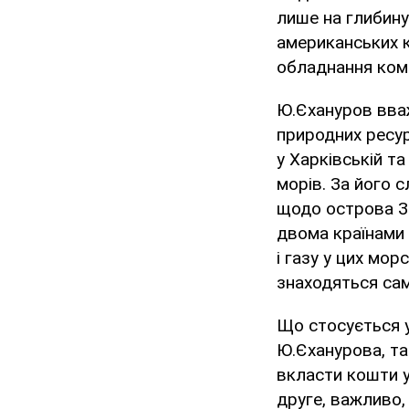
лише на глибину
американських 
обладнання комп
Ю.Єхануров вваж
природних ресур
у Харківській т
морів. За його 
щодо острова Зм
двома країнами 
і газу у цих мор
знаходяться саме
Що стосується у
Ю.Єханурова, та
вкласти кошти у 
друге, важливо,