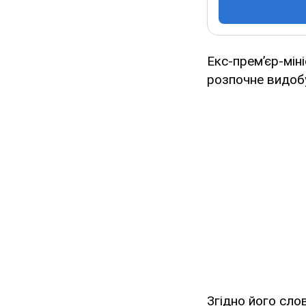
Екс-прем’єр-мін
розпочне видобу
Згідно його сло