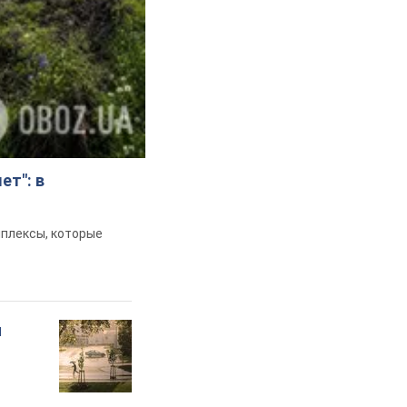
ет": в
мплексы, которые
и