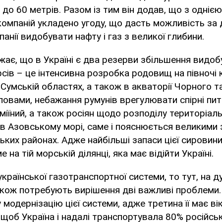
 до 60 метрів. Разом із тим він додав, що з однією
компаній укладено угоду, що дасть можливість за
анії видобувати нафту і газ з великої глибини.
ає, що в Україні є два резерви збільшення видоб
сів – це інтенсивна розробка родовищ на півночі к
а Сумській областях, а також в акваторії Чорного 
словами, небажання румунів врегулювати спірні пи
іїний, а також росіян щодо розподілу територіал
в Азовському морі, саме і пояснюється великими
ських районах. Адже найбільші запаси цієї сировини
 на тій морській ділянці, яка має відійти Україні.
країнської газотранспортної системи, то тут, на д
кож потребують вирішення дві важливі проблеми.
модернізацію цієї системи, адже третина її має ві
 щоб Україна і надалі транспортувала 80% російсь