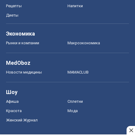
Рецепты
Напитки
Диеты
Экономика
Рынки и компании
Mакроэкономика
MedOboz
Новости медицины
MAMACLUB
Шоу
Афиша
Сплетни
Красота
Мода
Женский Журнал