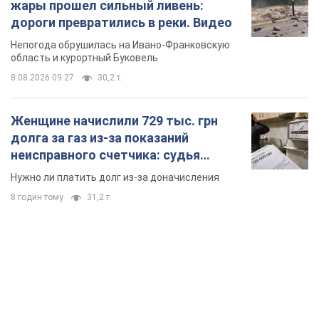
жары прошел сильный ливень:
дороги превратились в реки. Видео
Непогода обрушилась на Ивано-Франковскую
область и курортный Буковель
8.08.2026 09:27
30,2 т.
Женщине начислили 729 тыс. грн
долга за газ из-за показаний
неисправного счетчика: судья
вынес неожиданное решение
Нужно ли платить долг из-за доначисления
8 годин тому
31,2 т.