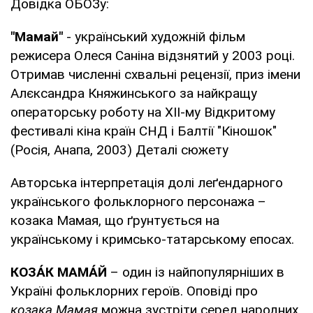
Довідка ОБОЗу:
"Мамай"
- український художній фільм
режисера Олеся Саніна відзнятий у 2003 році.
Отримав численні схвальні рецензії, приз імени
Алєксандра Княжинського за найкращу
операторську роботу на XII-му Відкритому
фестивалі кіна країн СНД і Балтії "Кіношок"
(Росія, Анапа, 2003) Деталі сюжету
Авторська інтерпретація долі леґендарного
українського фольклорного персонажа –
козака Мамая, що ґрунтується на
українському і кримсько-татарському епосах.
КОЗÁК МАМÁЙ
– один із найпопулярніших в
Україні фольклорних героїв. Оповіді про
козака Мамая
можна зустріти серед народних