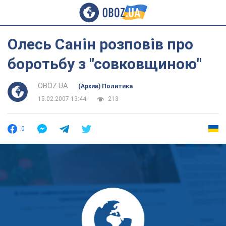
Олесь Санін розповів про
боротьбу з "совковщиною"
OBOZ.UA
(Архив) Политика
15.02.2007 13:44
213
0