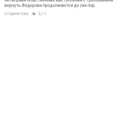
Антиправительственные выступления с требованием
вернуть Федорова продолжаются до сих пор
2 години тому
2,1 т.