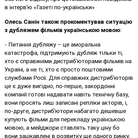
в інтерв’ю «Газеті по-українськи»
Олесь Санін також прокоментував ситуацію
з дубляжем фільмів українською мовою
:
- Питання дубляжу – це аморальна
катастрофа, підтримують дубляж тільки ті,
хто є справжніми дистриб’юторами фільмів на
Україні, а не ті, хто є просто поштовими
службами Росії. Для справжніх дистриб’юторів
це є дуже вигідно, по-перше, закордонні
компанії готові надавати навіть технічну базу,
вони просять лиш записані репліки акторів, і,
по-друге, дистриб’ютори набагато дешевше
купують фільми для перекладу українською
мовою, а мейджори ставлять таку ціну бо
вони зацікавлені в розвитку ще одного ринку,