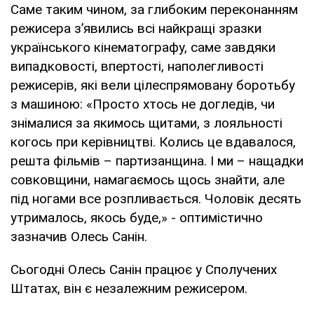
Саме таким чином, за глибоким переконанням
режисера з’явились всі найкращі зразки
українського кінематографу, саме завдяки
випадковості, впертості, наполегливості
режисерів, які вели цілеспрямовану боротьбу
з машиною: «Просто хтось не догледів, чи
знімалися за якимось щитами, з лояльності
когось при керівництві. Колись це вдавалося,
решта фільмів – партизанщина. І ми – нащадки
совковщини, намагаємось щось знайти, але
під ногами все розпливається. Чоловік десять
утрималось, якось буде,» - оптимістично
зазначив Олесь Санін.
Сьогодні Олесь Санін працює у Сполучених
Штатах, він є незалежним режисером.