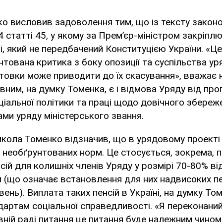
о висловив задоволення тим, що із тексту закон
4 статті 45, у якому за Прем’єр-міністром закріпл
, який не передбачений Конституцією України. «Це
нтована критика з боку опозиції та суспільства уря
дготовки може приводити до їх скасування», вважає
вним, на думку Томенка, є і відмова Уряду від про
ціальної політики та праці щодо довічного збереж
ми уряду міністерського звання.
икола Томенко відзначив, що в урядовому проекті
необґрунтованих норм. Це стосується, зокрема, 
ій для колишніх членів Уряду у розмірі 70-80% від
и (що означає встановлення для них надвисоких пен
вень). Виплата таких пенсій в Україні, на думку Том
дартам соціальної справедливості. «Я переконаний
овній раді питання це питання буде належним чином