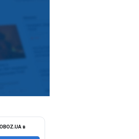
 OBOZ.UA в