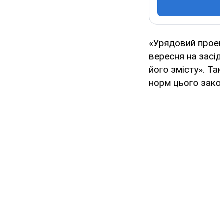
«Урядовий проек
вересня на засі
його змісту». Т
норм цього зако