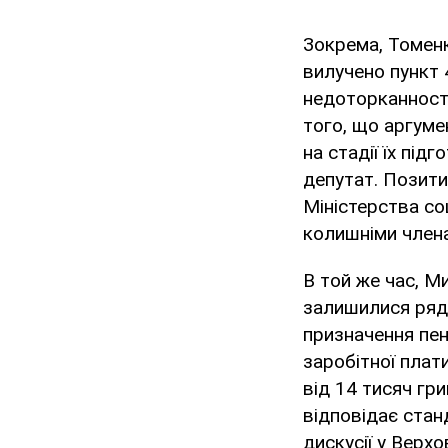
Зокрема, Томенк
вилучено пункт 
недоторканності
того, що аргуме
на стадії їх пі
депутат. Позити
Міністерства со
колишніми члена
В той же час, М
залишилися ряд 
призначення пенс
заробітної плат
від 14 тисяч гри
відповідає стан
дискусії у Верх