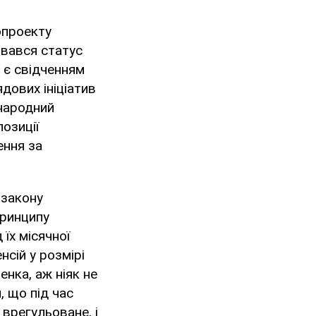
опроекту
ювався статус
 є свідченням
дових ініціатив
 народний
позиції
ення за
 закону
принципу
 їх місячної
сій у розмірі
енка, аж ніяк не
, що під час
 врегульоване, і