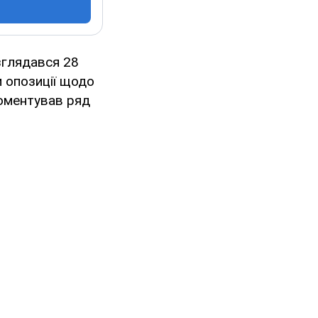
зглядався 28
и опозиції щодо
коментував ряд