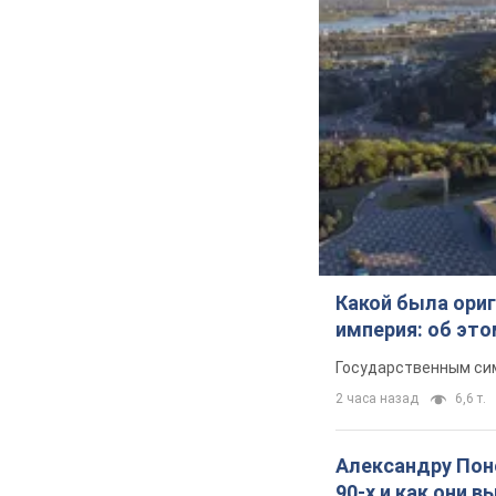
Какой была ориг
империя: об эт
Государственным сим
2 часа назад
6,6 т.
Александру Поно
90-х и как они 