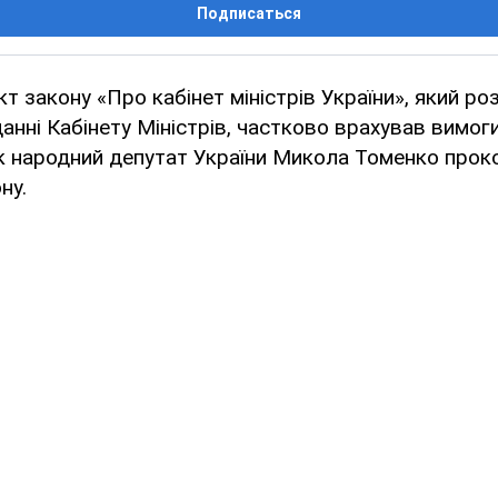
Подписаться
т закону «Про кабінет міністрів України», який ро
данні Кабінету Міністрів, частково врахував вимог
ак народний депутат України Микола Томенко про
ну.