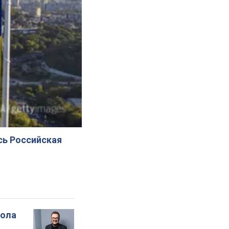
сь Российская
вола