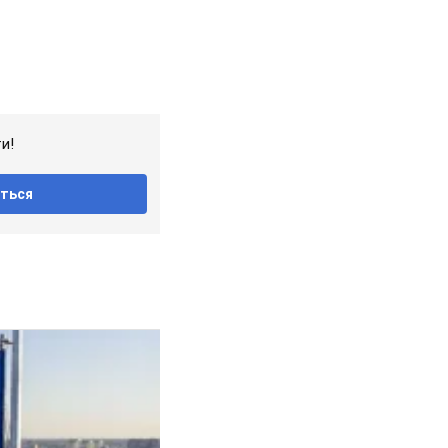
и!
ться