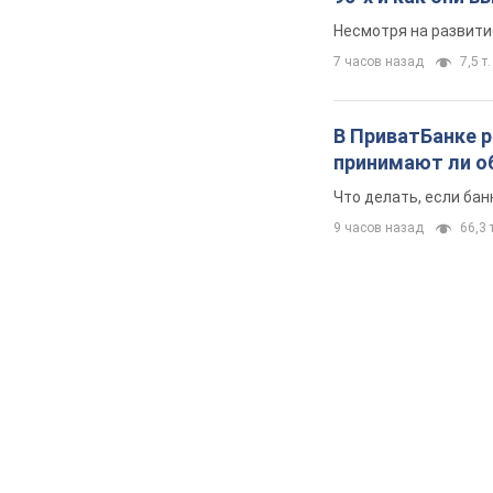
Несмотря на развити
7 часов назад
7,5 т.
В ПриватБанке р
принимают ли о
Что делать, если ба
9 часов назад
66,3 т