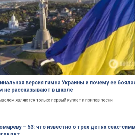
инальная версия гимна Украины и почему ее бояла
ом не рассказывают в школе
волом являются только первый куплет и припев песни
мареву – 53: что известно о трех детях секс-сим
выглядят