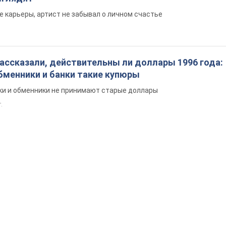
е карьеры, артист не забывал о личном счастье
ассказали, действительны ли доллары 1996 года:
бменники и банки такие купюры
нки и обменники не принимают старые доллары
.