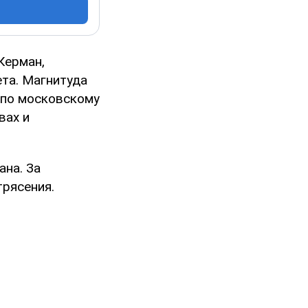
Керман,
ета. Магнитуда
 по московскому
вах и
на. За
рясения.