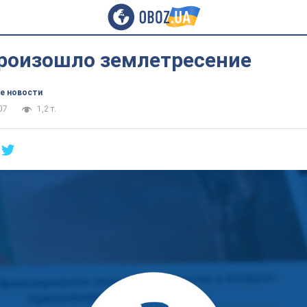
произошло землетресение
е новости
07
1,2 т.