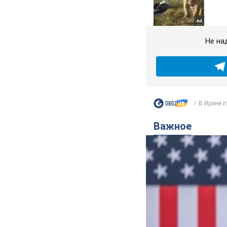
Не на
В Иране п
Важное