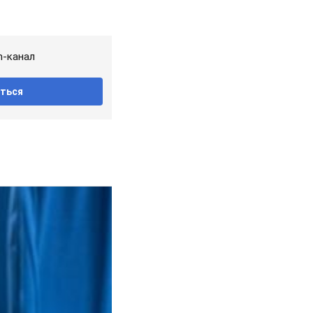
m-канал
ться