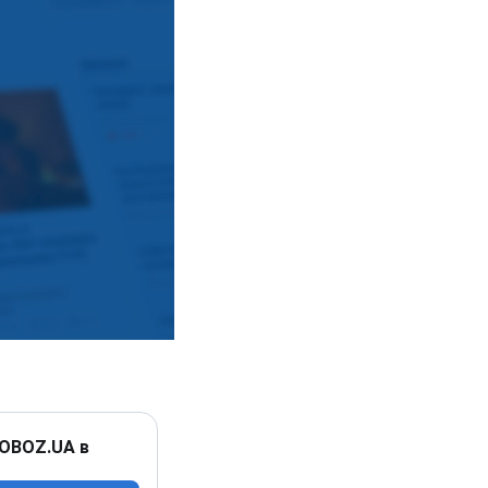
 OBOZ.UA в