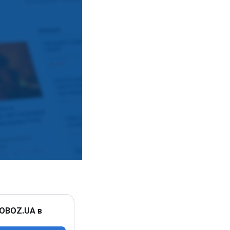
 OBOZ.UA в