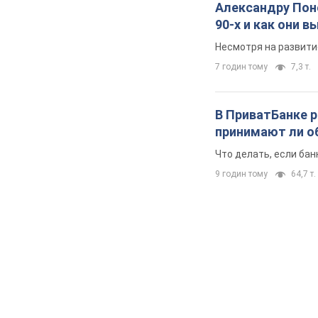
Александру Поно
90-х и как они 
Несмотря на развити
7 годин тому
7,3 т.
В ПриватБанке р
принимают ли о
Что делать, если ба
9 годин тому
64,7 т.