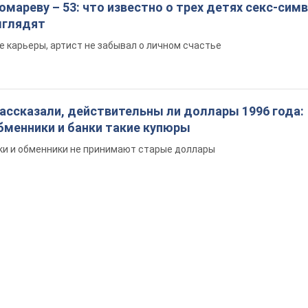
мареву – 53: что известно о трех детях секс-сим
выглядят
е карьеры, артист не забывал о личном счастье
ассказали, действительны ли доллары 1996 года:
бменники и банки такие купюры
нки и обменники не принимают старые доллары