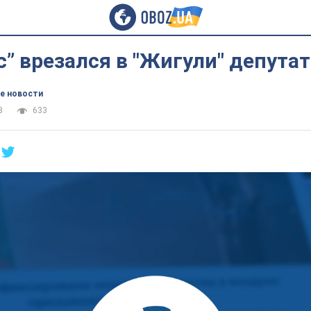
” врезался в "Жигули" депутат
е новости
3
633