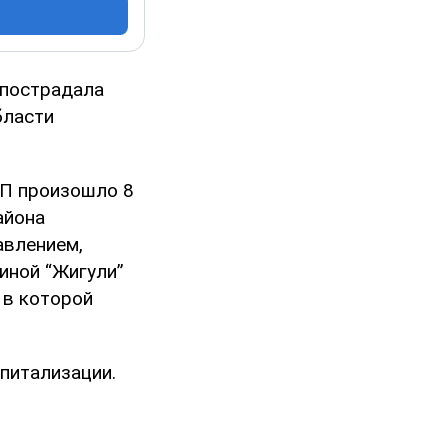
 пострадала
бласти
ТП произошло 8
айона
авлением,
иной “Жигули”
 в которой
питализации.