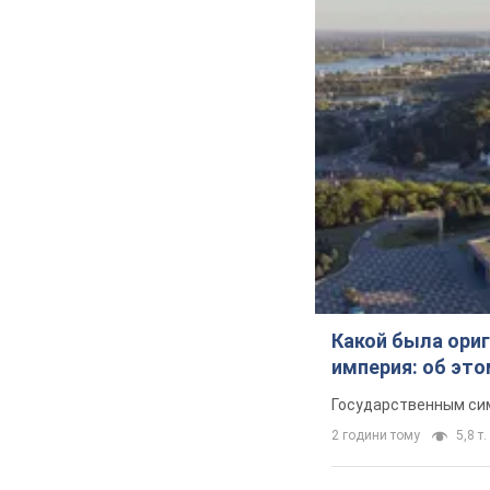
Какой была ориг
империя: об эт
Государственным сим
2 години тому
5,8 т.