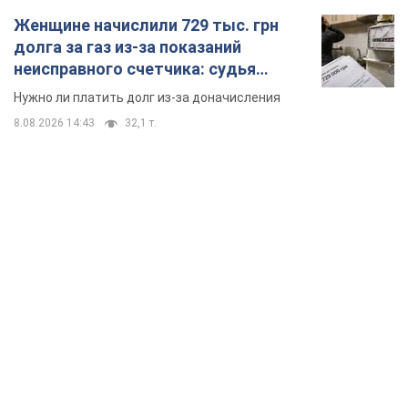
Женщине начислили 729 тыс. грн
долга за газ из-за показаний
неисправного счетчика: судья
вынес неожиданное решение
Нужно ли платить долг из-за доначисления
8.08.2026 14:43
32,1 т.