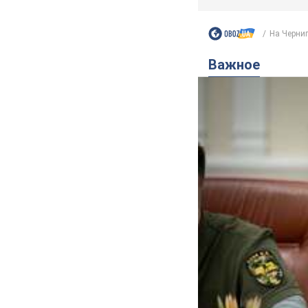
На Черниг
Важное