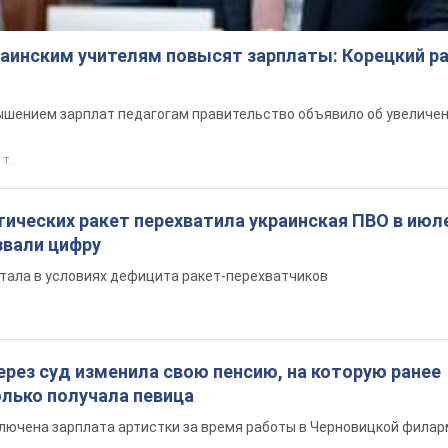
краинским учителям повысят зарплаты: Корецкий р
шением зарплат педагогам правительство объявило об увеличен
 т.
ических ракет перехватила украинская ПВО в июле
вали цифру
тала в условиях дефицита ракет-перехватчиков
ерез суд изменила свою пенсию, на которую ранее
олько получала певица
ключена зарплата артистки за время работы в Черновицкой фила