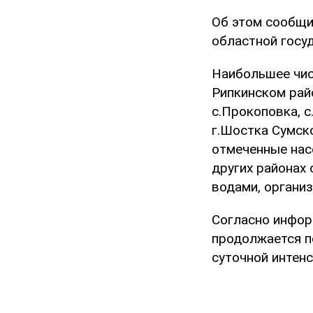
Об этом сообщ
областной госу
Наибольшее чис
Рипкинском райо
с.Прокоповка, 
г.Шостка Сумск
отмеченные нас
других районах
водами, органи
Согласно инфор
продолжается по
суточной интенс