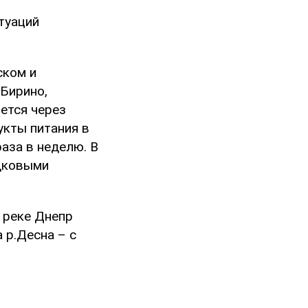
туаций
ском и
.Бирино,
ется через
укты питания в
аза в неделю. В
одковыми
 реке Днепр
 р.Десна – с