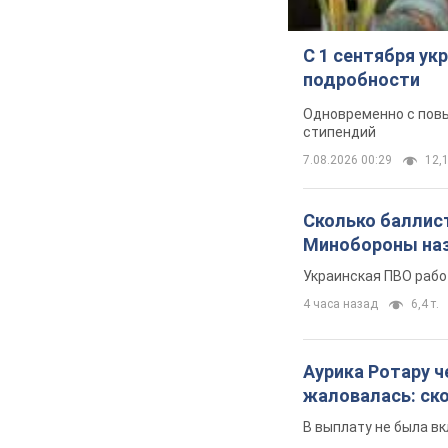
С 1 сентября у
подробности
Одновременно с повы
стипендий
7.08.2026 00:29
12,1
Сколько баллист
Минобороны наз
Украинская ПВО рабо
4 часа назад
6,4 т.
Аурика Ротару ч
жаловалась: ск
В выплату не была в