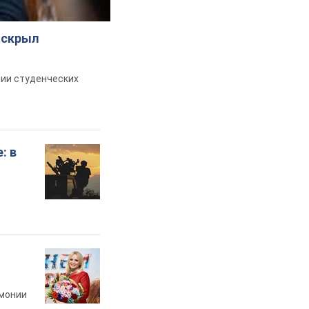
аскрыл
ии студенческих
: в
рмонии