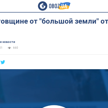
овщине от "большой земли" от
е новости
01
660