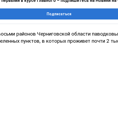
 первыми в курсе главного – подпишитесь на Новини на
Подписаться
восьми районов Черниговской области паводков
еленных пунктов, в которых проживет почти 2 тыс