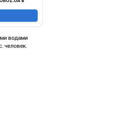
 OBOZ.UA в
ыми водами
. человек.