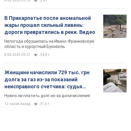
8.08.2026 05:10
2,4 т.
В Прикарпатье после аномальной
жары прошел сильный ливень:
дороги превратились в реки. Видео
Непогода обрушилась на Ивано-Франковскую
область и курортный Буковель
8.08.2026 09:27
34,8 т.
Женщине начислили 729 тыс. грн
долга за газ из-за показаний
неисправного счетчика: судья
вынес неожиданное решение
Нужно ли платить долг из-за доначисления
12 часов назад
31,6 т.