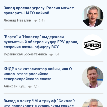
Запад проспал угрозу: Россия может
проверить НАТО войной
Леонид Невзлин
5,4 т.
"Варта" и "Новатор" выдержали
пулеметный обстрел и удар FPV-дрона,
сохранив жизнь офицеру ВСУ
Украинская Бронетехника
4,4 т.
КНДР как катализатор войны, или О
новом этапе российско-
северокорейского союза
Алексей Кущ
4,5 т.
Выход в элиту ЧМ и триумф "Сокола":
что происходит в украинском хоккее