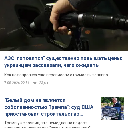
АЗС "готовятся" существенно повышать цены:
украинцам рассказали, чего ожидать
Как на заправках уже переписали стоимость топлива
7.08.2026 22:56
23,6 т.
"Белый дом не является
собственностью Трампа": суд США
приостановил строительство
бального зала стоимостью 400 млн
Трамп уже заявил, что немедленно подаст
долларов