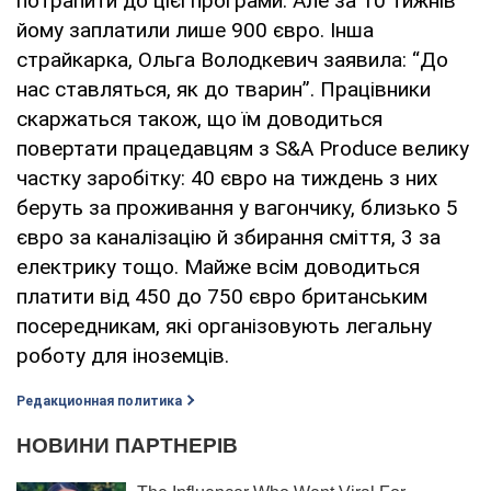
потрапити до цієї програми. Але за 10 тижнів
йому заплатили лише 900 євро. Інша
страйкарка, Ольга Володкевич заявила: “До
нас ставляться, як до тварин”. Працівники
скаржаться також, що їм доводиться
повертати працедавцям з S&A Produce велику
частку заробітку: 40 євро на тиждень з них
беруть за проживання у вагончику, близько 5
євро за каналізацію й збирання сміття, 3 за
електрику тощо. Майже всім доводиться
платити від 450 до 750 євро британським
посередникам, які організовують легальну
роботу для іноземців.
Редакционная политика