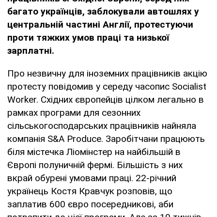
багато українців, заблокували автошлях у
центральній частині Англії, протестуючи
проти тяжких умов праці та низької
зарплатні.
Про незвичну для іноземних працівників акцію
протесту повідомив у середу часопис Socialist
Worker. Східних європейців цілком легально в
рамках програми для сезонних
сільськогосподарських працівників найняла
компанія S&A Produce. Заробітчани працюють
біля містечка Ліомінстер на найбільшій в
Європі полуничній фермі. Більшість з них
вкрай обурені умовами праці. 22-річний
українець Костя Кравчук розповів, що
заплатив 600 євро посередникові, аби