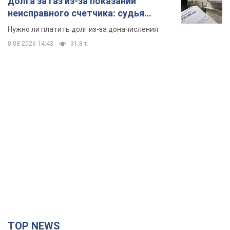
долга за газ из-за показаний
неисправного счетчика: судья
вынес неожиданное решение
Нужно ли платить долг из-за доначисления
8.08.2026 14:43
31,8 т.
TOP NEWS