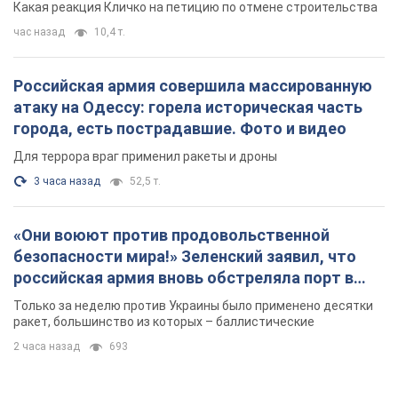
Какая реакция Кличко на петицию по отмене строительства
час назад
10,4 т.
Российская армия совершила массированную
атаку на Одессу: горела историческая часть
города, есть пострадавшие. Фото и видео
Для террора враг применил ракеты и дроны
3 часа назад
52,5 т.
«Они воюют против продовольственной
безопасности мира!» Зеленский заявил, что
российская армия вновь обстреляла порт в
Одессе
Только за неделю против Украины было применено десятки
ракет, большинство из которых – баллистические
2 часа назад
693