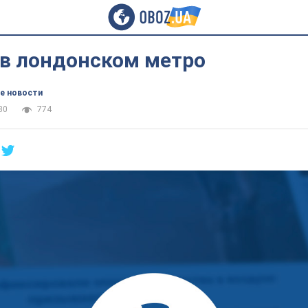
 в лондонском метро
е новости
30
774