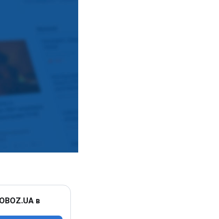
 OBOZ.UA в