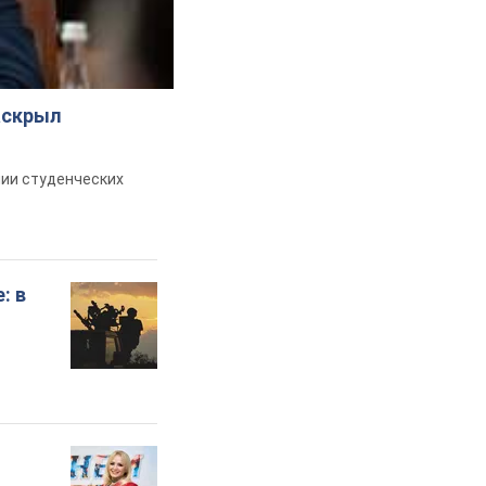
аскрыл
ии студенческих
: в