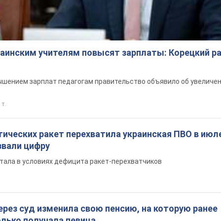
краинским учителям повысят зарплаты: Корецкий р
шением зарплат педагогам правительство объявило об увеличен
 т.
ических ракет перехватила украинская ПВО в июле
вали цифру
тала в условиях дефицита ракет-перехватчиков
ерез суд изменила свою пенсию, на которую ранее
олько получала певица