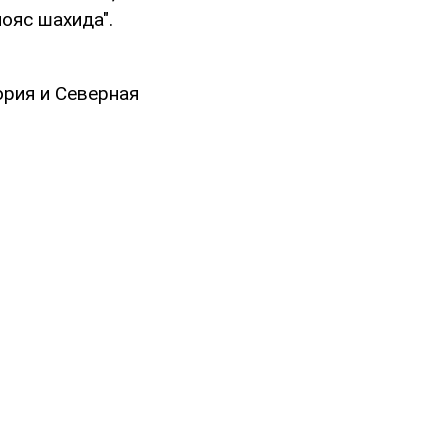
ояс шахида".
ория и Северная