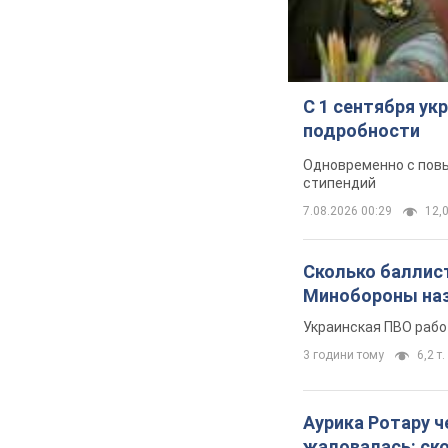
С 1 сентября у
подробности
Одновременно с повы
стипендий
7.08.2026 00:29
12,0
Сколько баллист
Минобороны наз
Украинская ПВО рабо
3 години тому
6,2 т.
Аурика Ротару ч
жаловалась: ск