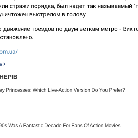
яли стражи порядка, был надет так называемый "п
уничтожен выстрелом в голову.
о движение поездов по двум веткам метро - Викт
остановлено.
com.ua/
а