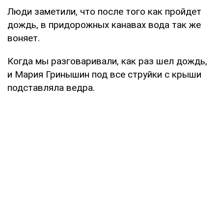
Люди заметили, что по­сле того как пройдет
дождь, в придорожных ка­навах вода так же
воняет.
Когда мы разговаривали, как раз шел дождь,
и Ма­рия Гринышин под все струйки с крыши
подстав­ляла ведра.