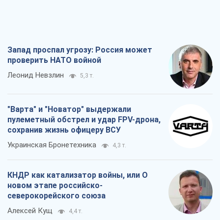
Запад проспал угрозу: Россия может
проверить НАТО войной
Леонид Невзлин
5,3 т.
"Варта" и "Новатор" выдержали
пулеметный обстрел и удар FPV-дрона,
сохранив жизнь офицеру ВСУ
Украинская Бронетехника
4,3 т.
КНДР как катализатор войны, или О
новом этапе российско-
северокорейского союза
Алексей Кущ
4,4 т.