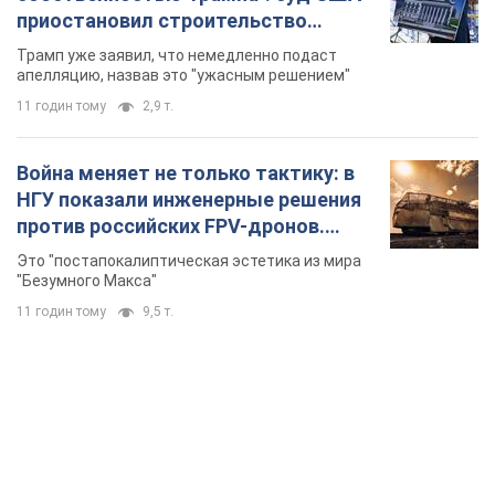
приостановил строительство
бального зала стоимостью 400 млн
Трамп уже заявил, что немедленно подаст
долларов
апелляцию, назвав это "ужасным решением"
11 годин тому
2,9 т.
Война меняет не только тактику: в
НГУ показали инженерные решения
против российских FPV-дронов.
Фото
Это "постапокалиптическая эстетика из мира
"Безумного Макса"
11 годин тому
9,5 т.