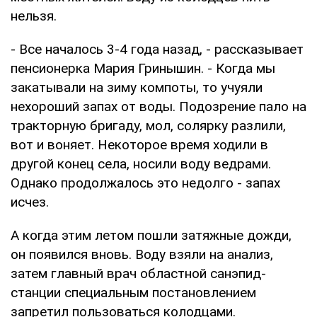
нельзя.
- Все началось 3-4 года назад, - рассказывает
пен­сионерка Мария Гринышин. - Когда мы
закатыва­ли на зиму компоты, то учуяли
нехороший запах от воды. Подозрение пало на
тракторную бригаду, мол, солярку разлили,
вот и воняет. Некоторое время ходили в
другой конец се­ла, носили воду ведрами.
Однако продолжалось это недолго - запах
исчез.
А когда этим летом пош­ли затяжные дожди,
он по­явился вновь. Воду взяли на анализ,
затем главный врач областной санэпид­
станции специальным по­становлением
запретил пользоваться колодцами.