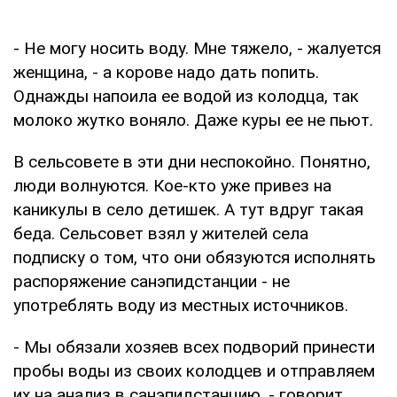
- Не могу носить воду. Мне тяжело, - жалуется
женщина, - а корове надо дать попить.
Однажды на­поила ее водой из колодца, так
молоко жутко воняло. Даже куры ее не пьют.
В сельсовете в эти дни неспокойно. Понятно,
лю­ди волнуются. Кое-кто уже привез на
каникулы в село детишек. А тут вдруг такая
беда. Сельсовет взял у жи­телей села
подписку о том, что они обязуются испол­нять
распоряжение сан­эпидстанции - не
употреблять воду из местных ис­точников.
- Мы обязали хозяев всех подворий принести
пробы воды из своих колодцев и отправляем
их на анализ в санэпидстанцию, - говорит