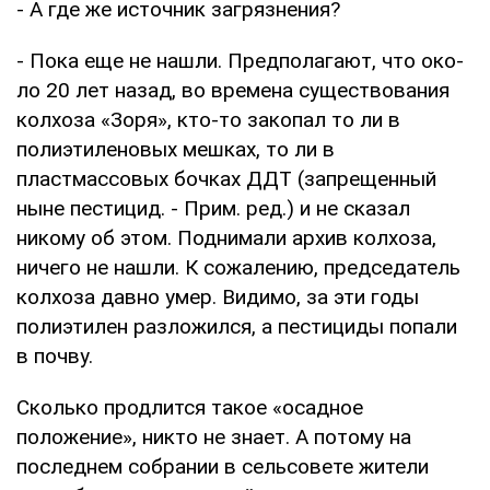
- А где же источник загрязнения?
- Пока еще не нашли. Предполагают, что око­
ло 20 лет назад, во вре­мена существования
колхоза «Зоря», кто-то закопал то ли в
полиэти­леновых мешках, то ли в
пластмассовых бочках ДДТ (запрещенный
ны­не пестицид. - Прим. ред.) и не сказал
никому об этом. Поднимали ар­хив колхоза,
ничего не нашли. К сожалению, председатель
колхоза дав­но умер. Видимо, за эти годы
полиэтилен разло­жился, а пестициды попа­ли
в почву.
Сколько продлится та­кое «осадное
положение», никто не знает. А потому на
последнем собрании в сельсовете жители