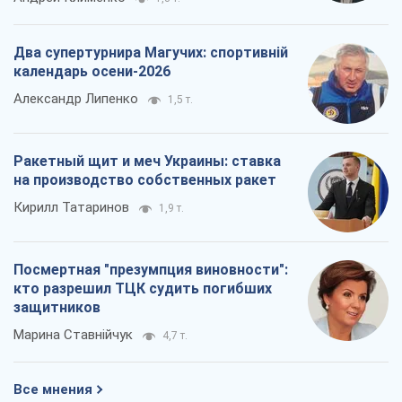
Два супертурнира Магучих: спортивній
календарь осени-2026
Александр Липенко
1,5 т.
Ракетный щит и меч Украины: ставка
на производство собственных ракет
Кирилл Татаринов
1,9 т.
Посмертная "презумпция виновности":
кто разрешил ТЦК судить погибших
защитников
Марина Ставнійчук
4,7 т.
Все мнения