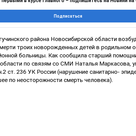
 первыми в курсе главного – подпишитесь на Новини на
Подписаться
гучинского района Новосибирской области возбу
смерти троих новорожденных детей в родильном 
йонной больницы. Как сообщила старший помощн
области по связям со СМИ Наталья Маркасова, у
.2 ст. 236 УК России (нарушение санитарно- эпи
шее по неосторожности смерть человека).