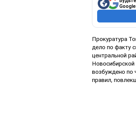
Будьте
Google
Прокуратура То
дело по факту 
центральной ра
Новосибирской 
возбуждено по ч
правил, повлек