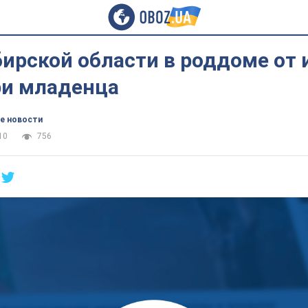
бирской области в роддоме от
ри младенца
е новости
10
756