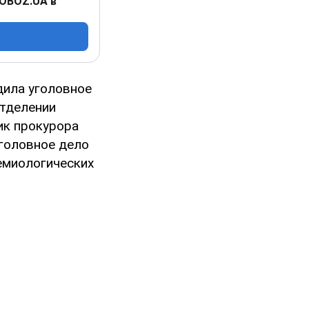
 OBOZ.UA в
дила уголовное
отделении
ик прокурора
головное дело
демиологических