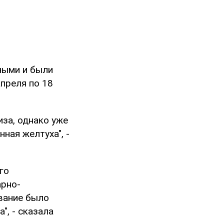
ными и были
апреля по 18
за, однако уже
ная желтуха", -
го
арно-
вание было
", - сказала