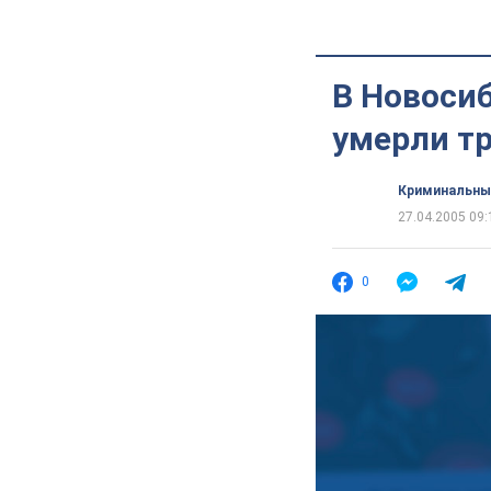
В Новоси
умерли т
Криминальны
27.04.2005 09:
0