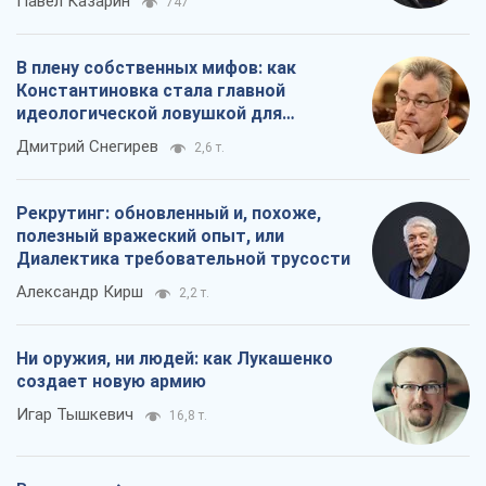
Павел Казарин
747
В плену собственных мифов: как
Константиновка стала главной
идеологической ловушкой для
российских оккупантов
Дмитрий Снегирев
2,6 т.
Рекрутинг: обновленный и, похоже,
полезный вражеский опыт, или
Диалектика требовательной трусости
Александр Кирш
2,2 т.
Ни оружия, ни людей: как Лукашенко
создает новую армию
Игар Тышкевич
16,8 т.