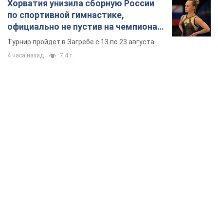
Хорватия унизила сборную России
по спортивной гимнастике,
официально не пустив на чемпионат
Европы основных спортсменов
Турнир пройдет в Загребе с 13 по 23 августа
4 часа назад
7,4 т.