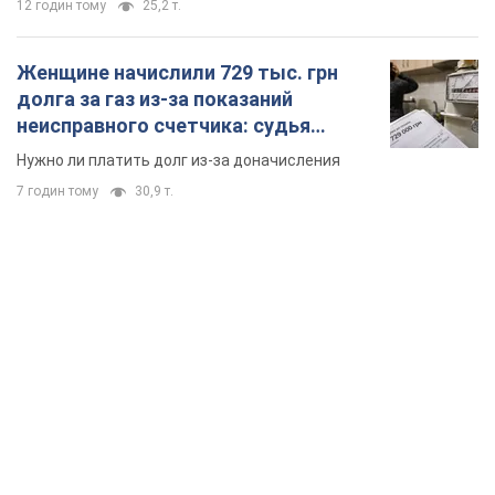
12 годин тому
25,2 т.
Женщине начислили 729 тыс. грн
долга за газ из-за показаний
неисправного счетчика: судья
вынес неожиданное решение
Нужно ли платить долг из-за доначисления
7 годин тому
30,9 т.