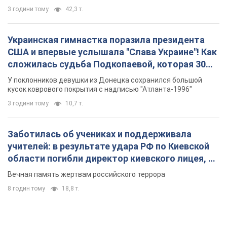
3 години тому
42,3 т.
Украинская гимнастка поразила президента
США и впервые услышала "Слава Украине"! Как
сложилась судьба Подкопаевой, которая 30
лет назад завоевала "золото" Олимпиады
У поклонников девушки из Донецка сохранился большой
кусок коврового покрытия с надписью "Атланта-1996"
3 години тому
10,7 т.
Заботилась об учениках и поддерживала
учителей: в результате удара РФ по Киевской
области погибли директор киевского лицея, её
муж и внук
Вечная память жертвам российского террора
8 годин тому
18,8 т.