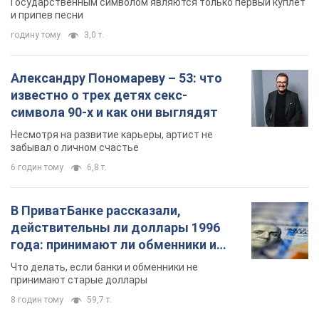
Государственным символом являются только первый куплет
и припев песни
годину тому
3,0 т.
Александру Пономареву – 53: что
известно о трех детях секс-
символа 90-х и как они выглядят
Несмотря на развитие карьеры, артист не
забывал о личном счастье
6 годин тому
6,8 т.
В ПриватБанке рассказали,
действительны ли доллары 1996
года: принимают ли обменники и
банки такие купюры
Что делать, если банки и обменники не
принимают старые доллары
8 годин тому
59,7 т.