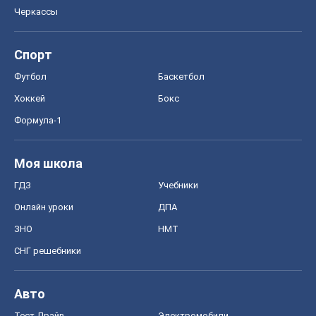
Черкассы
Спорт
Футбол
Баскетбол
Хоккей
Бокс
Формула-1
Моя школа
ГДЗ
Учебники
Онлайн уроки
ДПА
ЗНО
НМТ
СНГ решебники
Авто
Тест Драйв
Электромобили