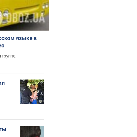
сском языке в
ео
 группа
ил
оты
о