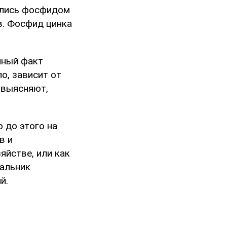
ились фосфидом
в. Фосфид цинка
нный факт
о, зависит от
 выясняют,
ю до этого на
в и
яйстве, или как
чальник
й.