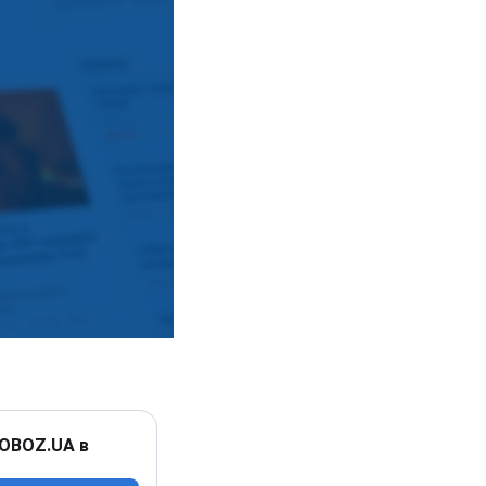
 OBOZ.UA в