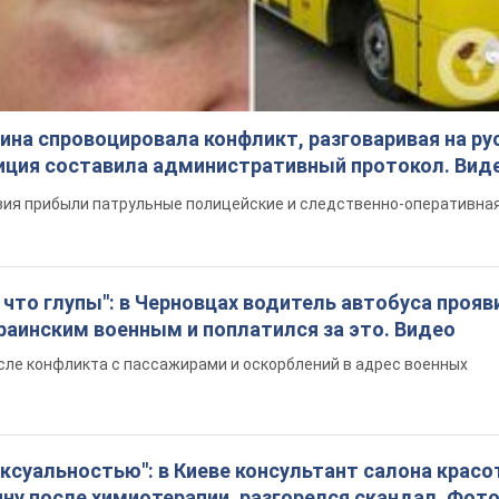
на спровоцировала конфликт, разговаривая на ру
иция составила административный протокол. Вид
ия прибыли патрульные полицейские и следственно-оперативная
что глупы": в Черновцах водитель автобуса прояв
раинским военным и поплатился за это. Видео
сле конфликта с пассажирами и оскорблений в адрес военных
ексуальностью": в Киеве консультант салона крас
ну после химиотерапии, разгорелся скандал. Фот