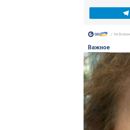
На Волыни
Важное