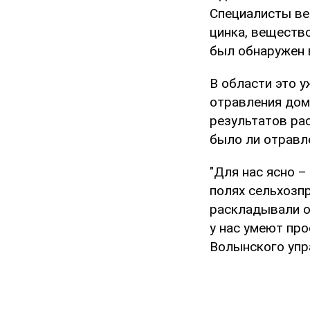
Специалисты ве
цинка, веществ
был обнаружен 
В области это 
отравления дом
результатов ра
было ли отравл
"Для нас ясно –
полях сельхозп
раскладывали от
у нас умеют про
Волынского упр