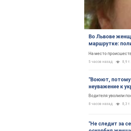
Во Львове женщи
маршрутке: пол
На место происшеств
5 часов назад
8,9 т.
"Воюют, потому 
неуважение к ук
Водителя уволили по
8 часов назад
8,3 т.
"Не следит за с
оскорбил женщи