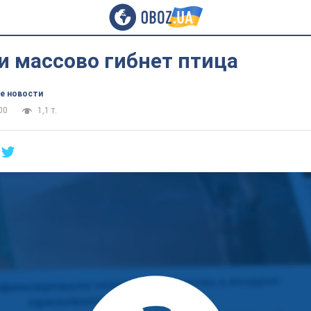
и массово гибнет птица
е новости
00
1,1 т.