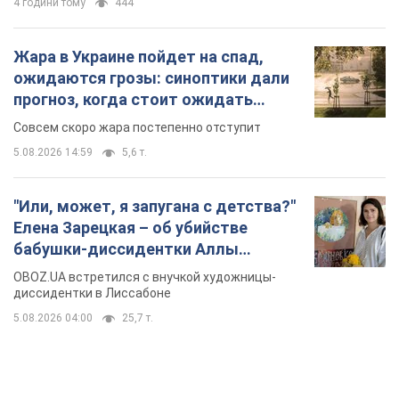
"Или, может, я запугана с детства?"
Елена Зарецкая – об убийстве
бабушки-диссидентки Аллы
Горской, критике сына Стуса и
OBOZ.UA встретился с внучкой художницы-
бегстве в Португалию с пятью
диссидентки в Лиссабоне
детьми
5.08.2026 04:00
25,7 т.