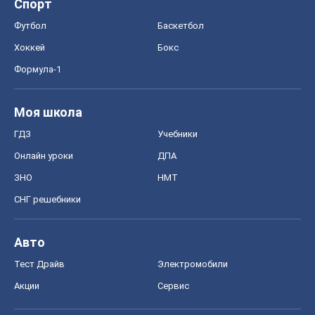
Онлайн уроки
ДПА
ЗНО
НМТ
СНГ решебники
Авто
Тест Драйв
Электромобили
Акции
Сервис
Food Oboz
Рецепты
Напитки
Диеты
Экономика
Рынки и компании
Mакроэкономика