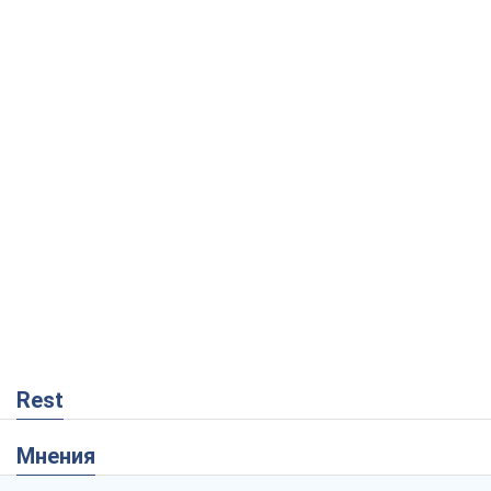
Rest
Мнения
Как противостоять российской
баллистике
Виталий Портников
13,8 т.
Несмотря на все, Киев выстоит. Ведь
сдаться значит потерять все
Ольга Айвазовская
9,6 т.