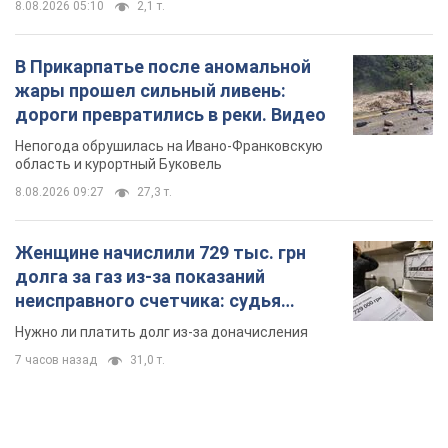
8.08.2026 05:10
2,1 т.
В Прикарпатье после аномальной
жары прошел сильный ливень:
дороги превратились в реки. Видео
Непогода обрушилась на Ивано-Франковскую
область и курортный Буковель
8.08.2026 09:27
27,3 т.
Женщине начислили 729 тыс. грн
долга за газ из-за показаний
неисправного счетчика: судья
вынес неожиданное решение
Нужно ли платить долг из-за доначисления
7 часов назад
31,0 т.