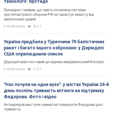
технології" протидії
Президент заявив, що навіть посилена система
протиповітряної оборони РФ не гарантує захисту від
українських ударів
6 часов назад
42,2 т.
Україна придбала у Туреччини 70 балістичних
ракет і багато іншого озброєння: у Держдепі
США оприлюднили список
Держдеп вже поставив до відома американський Конгрес
6 часов назад
11,0 т.
"Нас почули на одне вухо": у містах України 24-й
день поспіль тривають мітинги на підтримку
Федорова. Фото і відео
Антиурядові виступи з вимогою повернути Федорова досі
тривають