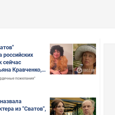
атов"
а российских
к сейчас
ьяна Кравченко,
 поддержавшая
ердечные пожелания"
назвала
ктера из "Сватов",