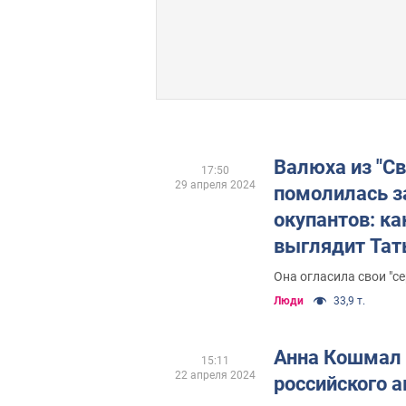
Валюха из "Св
17:50
29 апреля 2024
помолилась з
окупантов: ка
выглядит Тат
спившаяся и
Она огласила свои "с
войну
Люди
33,9 т.
Анна Кошмал 
15:11
22 апреля 2024
российского а