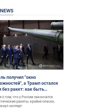
P NEWS
ль получил "окно
ожностей", а Трамп остался
и без ракет: как быть
ине? Интервью с Мельником
 о том, что у России закончатся
тические ракеты, крайне опасно,
ркнул эксперт