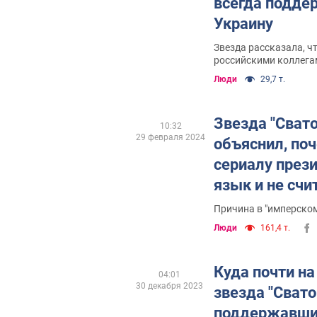
всегда подде
Украину
Звезда рассказала, ч
российскими коллега
Люди
29,7 т.
Звезда "Сват
10:32
29 февраля 2024
объяснил, поч
сериалу през
язык и не счи
страной, хотя
Причина в "имперском
на съемки
Люди
161,4 т.
Куда почти на
04:01
30 декабря 2023
звезда "Свато
поддержавший