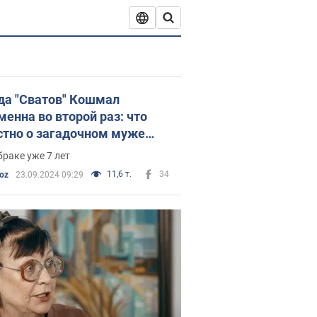
да "Сватов" Кошмал
менна во второй раз: что
стно о загадочном муже
исы и как выглядит ее сын
браке уже 7 лет
11,6 т.
34
oz
23.09.2024 09:29