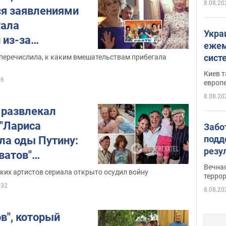
8.08.20
я заявлениями
тала
Укра
 из-за
ежем
ых пластических
сист
 перечислила, к каким вмешательствам прибегала
Зеле
Киев т
16
европ
8.08.20
 развлекал
 "Лариса
Забо
подд
ла оды Путину:
резу
ватов"
обла
Вечна
 на войну в
ких артистов сериала открыто осудил войну
киев
терро
32
8.08.20
в", который