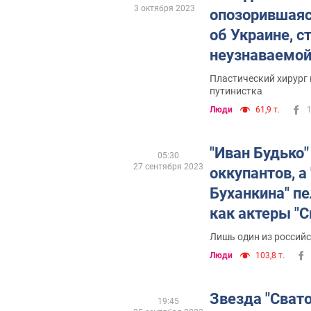
3 октября 2023
опозорившаяс
об Украине, с
неузнаваемой
многочисленн
Пластический хирург
путинистка
операций
Люди
61,9 т.
"Иван Будько"
05:30
27 сентября 2023
оккупантов, а
Буханкина" пе
как актеры "С
отреагировали
Лишь один из российс
Украине
Люди
103,8 т.
Звезда "Свато
19:45