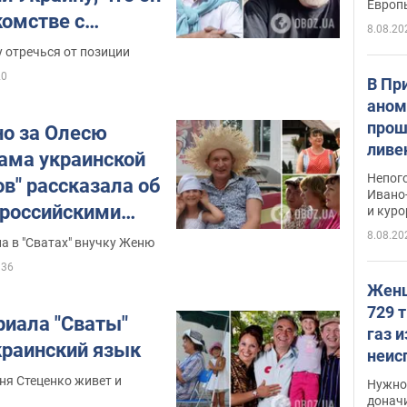
Европ
комстве с
8.08.20
эмиграции из РФ
 отречься от позиции
20
В Пр
аном
прош
но за Олесю
ливе
ама украинской
прев
Непог
в" рассказала об
Виде
Ивано
 российскими
и кур
сериала
8.08.20
а в "Сватах" внучку Женю
36
Женщ
729 т
риала "Сваты"
газ 
краинский язык
неис
судь
ня Стеценко живет и
Нужно 
неож
донач