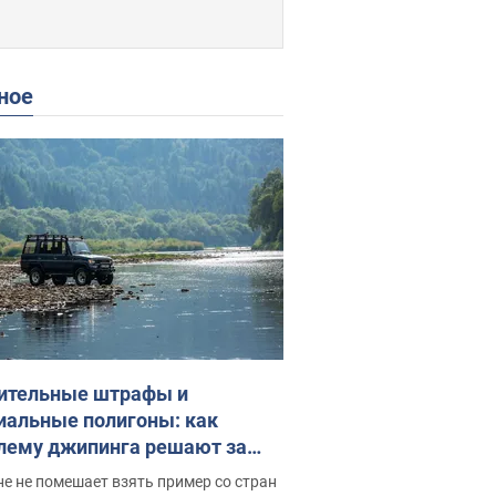
ное
ительные штрафы и
иальные полигоны: как
лему джипинга решают за
ицей
е не помешает взять пример со стран