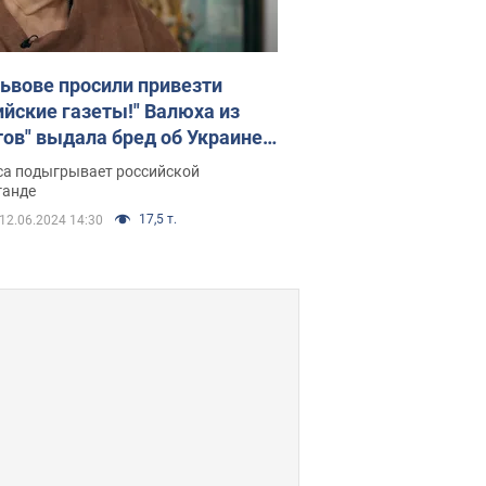
Львове просили привезти
ийские газеты!" Валюха из
тов" выдала бред об Украине и
егах, осудивших войну
са подыгрывает российской
ганде
17,5 т.
12.06.2024 14:30