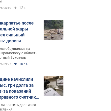
ы
1,7 т.
26 05:10
икарпатье после
альной жары
ел сильный
нь: дороги
ратились в реки.
ода обрушилась на
о
-Франковскую область
ортный Буковель
18,7 т.
26 09:27
ине начислили
ыс. грн долга за
из-за показаний
правного счетчика:
я вынес
ли платить долг из-за
иданное решение
исления