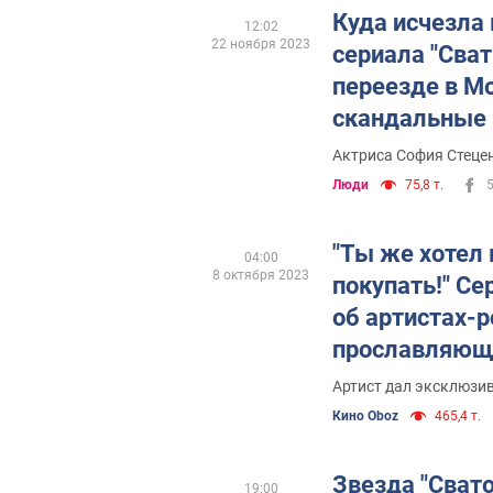
Куда исчезла
12:02
22 ноября 2023
сериала "Сват
переезде в Мо
скандальные
телеродствен
Актриса София Стеце
Торонто
Люди
75,8 т.
"Ты же хотел 
04:00
8 октября 2023
покупать!" Се
об артистах-р
прославляющи
Байрак, брав
Артист дал эксклюзи
деньги
Кино Oboz
465,4 т.
Звезда "Свато
19:00