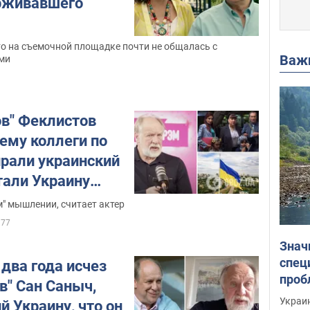
рживавшего
то на съемочной площадке почти не общалась с
Важ
ми
ов" Феклистов
ему коллеги по
ирали украинский
тали Украину
 приезжали туда
" мышлении, считает актер
77
Знач
спец
 два года исчез
проб
в" Сан Саныч,
гран
Украин
 Украину, что он