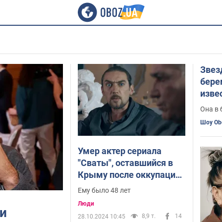
Звез
бере
изве
актр
Она в 
Шоу Ob
Умер актер сериала
"Сваты", оставшийся в
Крыму после оккупации:
он разбился в ДТП
Ему было 48 лет
Люди
и
8,9 т.
14
28.10.2024 10:45