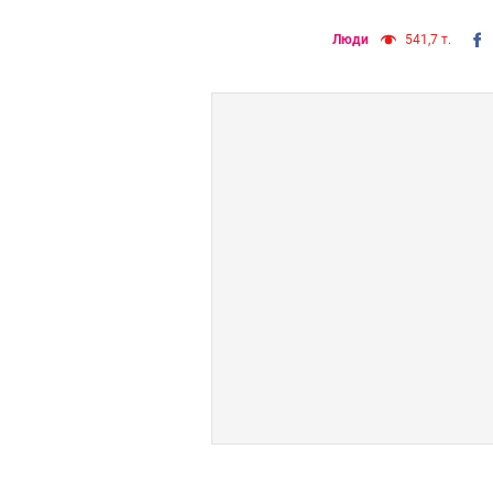
Люди
541,7 т.