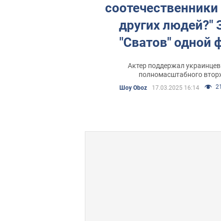
соотечественники
других людей?" 
"Сватов" одной 
объяснил, почему
Актер поддержал украинцев
простить росс
полномасштабного втор
21
Шоу Oboz
17.03.2025 16:14
"молчунов