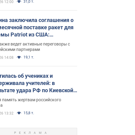
31,0 т.
26 12:00
ина заключила соглашения о
есячной поставке ракет для
емы Patriot из США:
нский раскрыл подробности
акже ведет активные переговоры с
ейскими партнерами
19,1 т.
26 14:08
тилась об учениках и
ерживала учителей: в
льтате удара РФ по Киевской
сти погибли директор
я память жертвам российского
ского лицея, её муж и внук
ра
15,8 т.
26 13:32