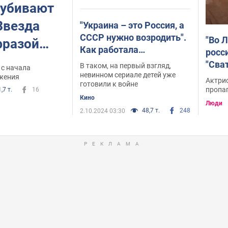
 убивают
Звезда
"Украина – это Россия, а
СССР нужно возродить".
"Во 
фразой
Как работала
росс
 нельзя
пропаганда в сериале
"Сва
В таком, на первый взгляд,
 с начала
"Сваты", который
невинном сериале детей уже
колл
иян-
жения
Актри
готовили к войне
смотрели миллионы
пропа
,7 т.
16
"
украинцев
Кино
Люди
48,7 т.
248
2.10.2024 03:30