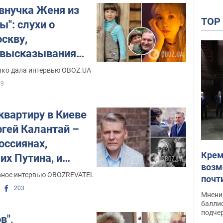
 внучка Женя из
TO
ы": слухи о
скву,
 высказывания
ников и жизнь в
нко дала интервью OBOZ.UA
59
квартиру в Киеве
ргей Калантай –
оссиянах,
Крем
х Путина, и
возм
шую московские
вное интервью OBOZREVATEL
почт
203
Укра
Мнение
баллис
подче
в",