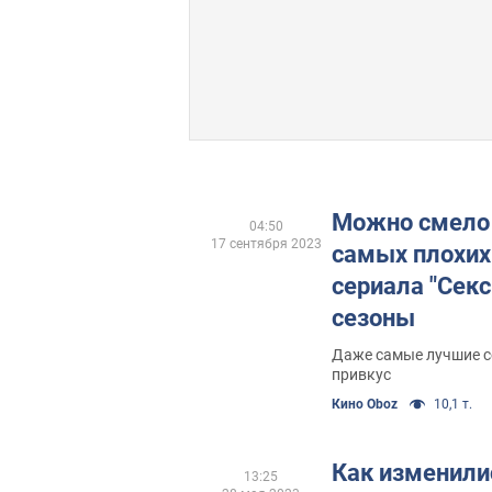
Можно смело 
04:50
17 сентября 2023
самых плохих
сериала "Секс 
сезоны
Даже самые лучшие с
привкус
Кино Oboz
10,1 т.
Как изменили
13:25