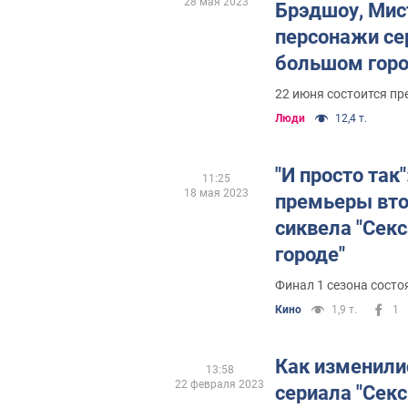
28 мая 2023
Брэдшоу, Мист
персонажи се
большом город
сейчас
22 июня состоится пре
Люди
12,4 т.
"И просто так"
11:25
18 мая 2023
премьеры вто
сиквела "Сек
городе"
Финал 1 сезона состо
Кино
1,9 т.
1
Как изменили
13:58
22 февраля 2023
сериала "Сек