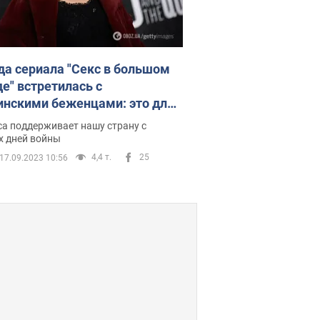
да сериала "Секс в большом
де" встретилась с
инскими беженцами: это для
 большая честь. Фото
а поддерживает нашу страну с
х дней войны
4,4 т.
25
17.09.2023 10:56