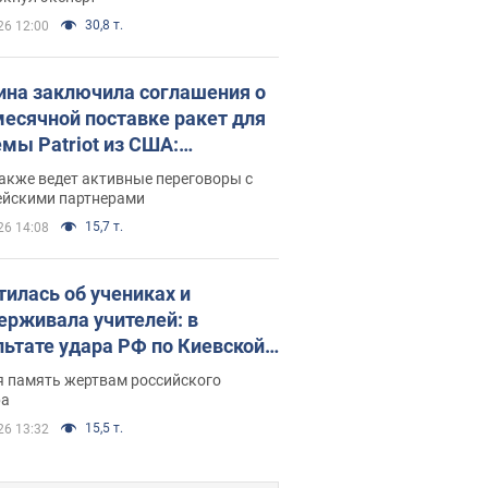
30,8 т.
26 12:00
ина заключила соглашения о
есячной поставке ракет для
емы Patriot из США:
нский раскрыл подробности
акже ведет активные переговоры с
ейскими партнерами
15,7 т.
26 14:08
тилась об учениках и
ерживала учителей: в
льтате удара РФ по Киевской
сти погибли директор
я память жертвам российского
ского лицея, её муж и внук
ра
15,5 т.
26 13:32