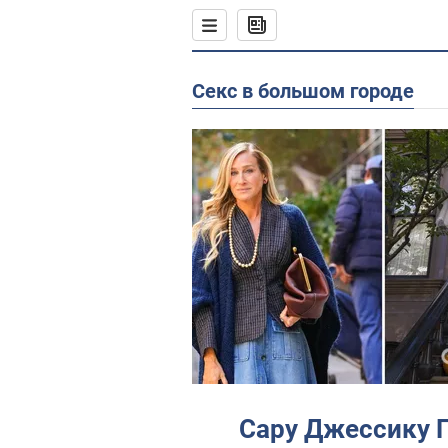
Секс в большом городе
Сару Джессику 