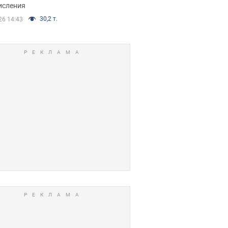
иданное решение
исления
30,2 т.
26 14:43