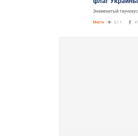
флаг Украины
Знаменитый таунхаус
Места
5,1 т.
4