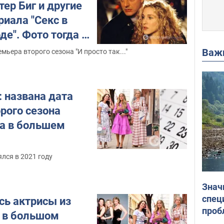
ер Биг и другие
риала "Секс в
е". Фото тогда и
Важ
мьера второго сезона "И просто так..."
: названа дата
рого сезона
са в большем
ялся в 2021 году
Знач
спец
сь актрисы из
проб
с в большом
гран