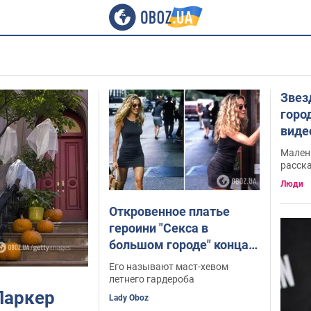
Звез
горо
виде
трон
Мален
расска
Люди
Откровенное платье
героини "Секса в
большом городе" конца
90-х стало трендом в
Его называют маст-хевом
сети. Фото
летнего гардероба
Паркер
Lady Oboz