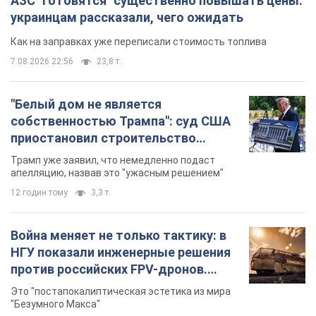
АЗС "готовятся" существенно повышать цены:
украинцам рассказали, чего ожидать
Как на заправках уже переписали стоимость топлива
7.08.2026 22:56
23,8 т.
"Белый дом не является
собственностью Трампа": суд США
приостановил строительство
бального зала стоимостью 400 млн
Трамп уже заявил, что немедленно подаст
долларов
апелляцию, назвав это "ужасным решением"
12 годин тому
3,3 т.
Война меняет не только тактику: в
НГУ показали инженерные решения
против российских FPV-дронов.
Фото
Это "постапокалиптическая эстетика из мира
"Безумного Макса"