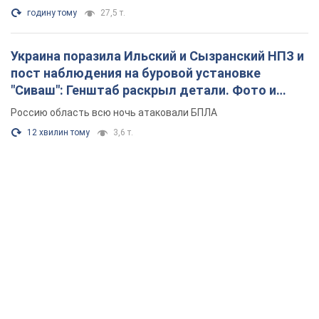
годину тому
27,5 т.
Украина поразила Ильский и Сызранский НПЗ и
пост наблюдения на буровой установке
"Сиваш": Генштаб раскрыл детали. Фото и
видео
Россию область всю ночь атаковали БПЛА
12 хвилин тому
3,6 т.