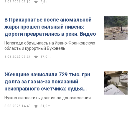
8.08.2026 05:10
2,6 т.
В Прикарпатье после аномальной
жары прошел сильный ливень:
дороги превратились в реки. Видео
Непогода обрушилась на Ивано-Франковскую
область и курортный Буковель
8.08.2026 09:27
37,0 т.
Женщине начислили 729 тыс. грн
долга за газ из-за показаний
неисправного счетчика: судья
вынес неожиданное решение
Нужно ли платить долг из-за доначисления
8.08.2026 14:43
31,9 т.