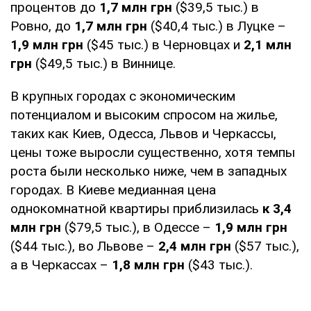
процентов до
1,7 млн грн
($39,5 тыс.) в
Ровно, до
1,7 млн грн
($40,4 тыс.) в Луцке –
1,9 млн грн
($45 тыс.) в Черновцах и
2,1 млн
грн
($49,5 тыс.) в Виннице.
В крупных городах с экономическим
потенциалом и высоким спросом на жилье,
таких как Киев, Одесса, Львов и Черкассы,
цены тоже выросли существенно, хотя темпы
роста были несколько ниже, чем в западных
городах. В Киеве медианная цена
однокомнатной квартиры приблизилась
к 3,4
млн грн
($79,5 тыс.), в Одессе –
1,9 млн грн
($44 тыс.), во Львове –
2,4 млн грн
($57 тыс.),
а в Черкассах –
1,8 млн грн
($43 тыс.).