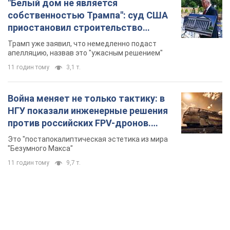
"Белый дом не является
собственностью Трампа": суд США
приостановил строительство
бального зала стоимостью 400 млн
Трамп уже заявил, что немедленно подаст
долларов
апелляцию, назвав это "ужасным решением"
11 годин тому
3,1 т.
Война меняет не только тактику: в
НГУ показали инженерные решения
против российских FPV-дронов.
Фото
Это "постапокалиптическая эстетика из мира
"Безумного Макса"
11 годин тому
9,7 т.