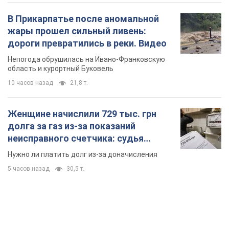
В Прикарпатье после аномальной
жары прошел сильный ливень:
дороги превратились в реки. Видео
Непогода обрушилась на Ивано-Франковскую
область и курортный Буковель
10 часов назад
21,8 т.
Женщине начислили 729 тыс. грн
долга за газ из-за показаний
неисправного счетчика: судья
вынес неожиданное решение
Нужно ли платить долг из-за доначисления
5 часов назад
30,5 т.