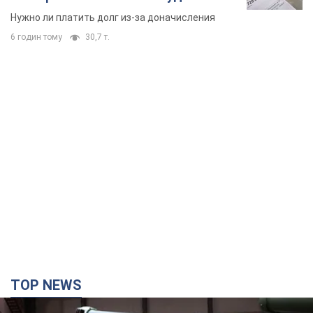
вынес неожиданное решение
Нужно ли платить долг из-за доначисления
6 годин тому
30,7 т.
TOP NEWS