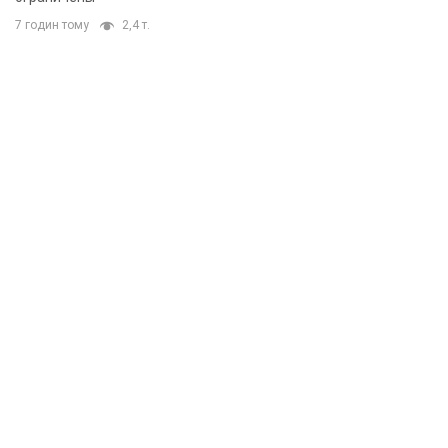
7 годин тому
2,4 т.