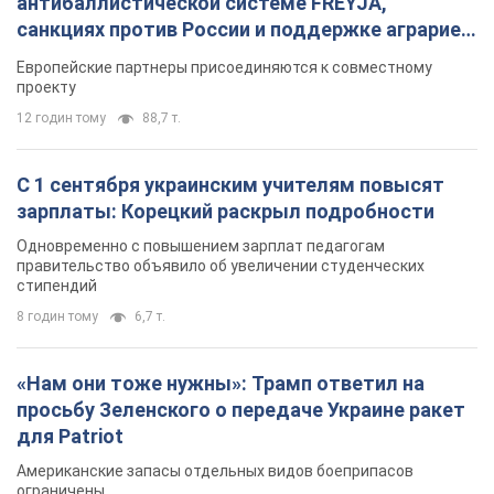
антибаллистической системе FREYJA,
санкциях против России и поддержке аграриев.
Видео
Европейские партнеры присоединяются к совместному
проекту
12 годин тому
88,7 т.
С 1 сентября украинским учителям повысят
зарплаты: Корецкий раскрыл подробности
Одновременно с повышением зарплат педагогам
правительство объявило об увеличении студенческих
стипендий
8 годин тому
6,7 т.
«Нам они тоже нужны»: Трамп ответил на
просьбу Зеленского о передаче Украине ракет
для Patriot
Американские запасы отдельных видов боеприпасов
ограничены