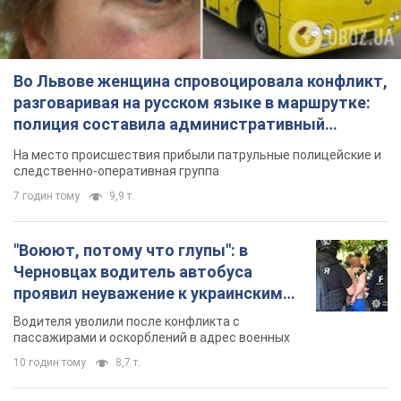
Во Львове женщина спровоцировала конфликт,
разговаривая на русском языке в маршрутке:
полиция составила административный
протокол. Видео
На место происшествия прибыли патрульные полицейские и
следственно-оперативная группа
7 годин тому
9,9 т.
"Воюют, потому что глупы": в
Черновцах водитель автобуса
проявил неуважение к украинским
военным и поплатился за это.
Водителя уволили после конфликта с
Видео
пассажирами и оскорблений в адрес военных
10 годин тому
8,7 т.