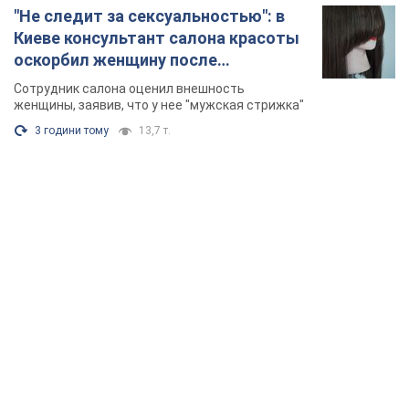
"Не следит за сексуальностью": в
Киеве консультант салона красоты
оскорбил женщину после
химиотерапии, разгорелся скандал.
Сотрудник салона оценил внешность
Фото
женщины, заявив, что у нее "мужская стрижка"
3 години тому
13,7 т.