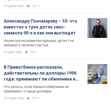
3 години тому
10,1 т.
Александру Пономареву – 53: что
известно о трех детях секс-
символа 90-х и как они выглядят
Несмотря на развитие карьеры, артист не
забывал о личном счастье
8 годин тому
7,9 т.
В ПриватБанке рассказали,
действительны ли доллары 1996
года: принимают ли обменники и
банки такие купюры
Что делать, если банки и обменники не
принимают старые доллары
10 годин тому
70,7 т.