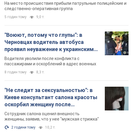
протокол. Видео
На место происшествия прибыли патрульные полицейские и
следственно-оперативная группа
5 годин тому
9,0 т.
"Воюют, потому что глупы": в
Черновцах водитель автобуса
проявил неуважение к украинским
военным и поплатился за это.
Водителя уволили после конфликта с
Видео
пассажирами и оскорблений в адрес военных
8 годин тому
8,3 т.
"Не следит за сексуальностью": в
Киеве консультант салона красоты
оскорбил женщину после
химиотерапии, разгорелся скандал.
Сотрудник салона оценил внешность
Фото
женщины, заявив, что у нее "мужская стрижка"
2 години тому
10,2 т.