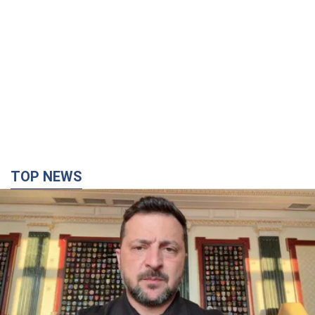
"Защита нашей жизни": Зеленский об
антибаллистической системе FREYJA,
санкциях против России и поддержке аграриев.
Видео
Европейские партнеры присоединяются к совместному
проекту
6 часов назад
59,7 т.
С 1 сентября украинским учителям повысят
зарплаты: Корецкий раскрыл подробности