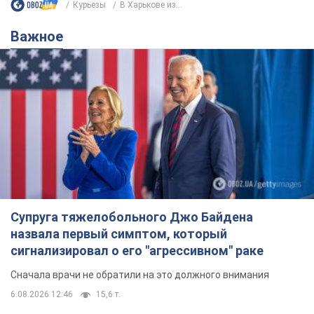
Супруга тяжелобольного Джо Байдена
назвала первый симптом, который
сигнализировал о его "агрессивном" раке
Сначала врачи не обратили на это должного внимания
6.08.2026 12:46
15,6 т.
Отпуск Леси Никитюк в Карпатах
обернулся скандалом: почему
ведущую несправедливо захейтили
Знаменитость вышла на прямую
коммуникацию в сети и расставила все точки
над "i"
9 часов назад
12,4 т.
"Динамо" с победы стартовало в
квалификации Лиги конференций.