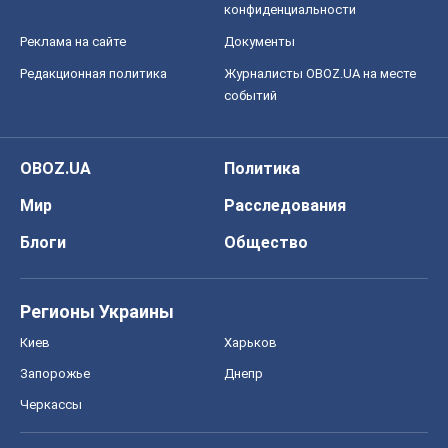
Регионы Украины
Киев
Харьков
Запорожье
Днепр
Черкассы
Спорт
Футбол
Баскетбол
Хоккей
Бокс
Формула-1
Моя школа
ГДЗ
Учебники
Онлайн уроки
ДПА
ЗНО
НМТ