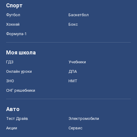
СНГ решебники
Авто
Тест Драйв
Электромобили
Акции
Сервис
Food Oboz
Рецепты
Напитки
Диеты
Экономика
Рынки и компании
Mакроэкономика
MedOboz