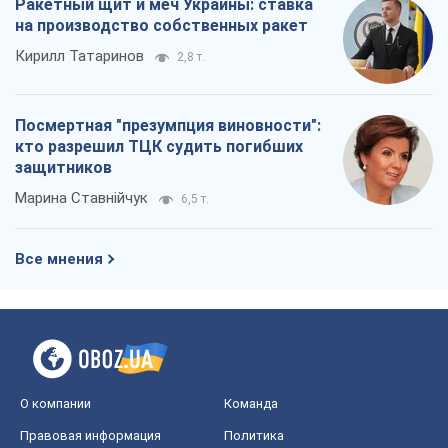
О компании
Команда
Правовая информация
Политика
конфиденциальности
Реклама на сайте
Документы
Редакционная политика
Журналисты OBOZ.UA на месте
событий
OBOZ.UA
Политика
Мир
Расследования
Блоги
Общество