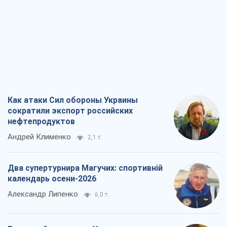
Два супертурнира Магучих: спортивній
календарь осени-2026
Александр Липенко
6,0 т.
Ракетный щит и меч Украины: ставка
на производство собственных ракет
Кирилл Татаринов
2,8 т.
Посмертная "презумпция виновности":
кто разрешил ТЦК судить погибших
защитников
Марина Ставнійчук
6,5 т.
Все мнения