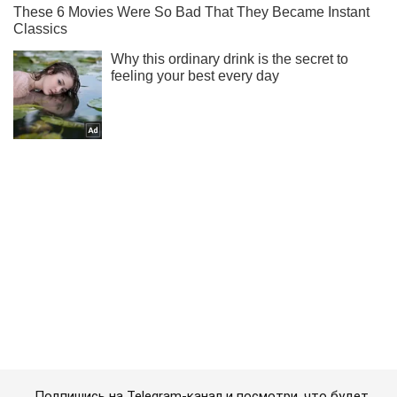
Подпишись на Telegram-канал и посмотри, что будет
дальше!
Подписаться
Подписаться
Курьезы
"Героев" нужно знать...
Важное