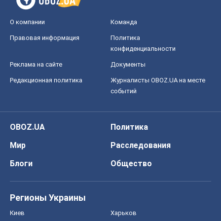
Мир
Расследования
Блоги
Общество
Регионы Украины
Киев
Харьков
Запорожье
Днепр
Черкассы
Спорт
Футбол
Баскетбол
Хоккей
Бокс
Формула-1
Моя школа