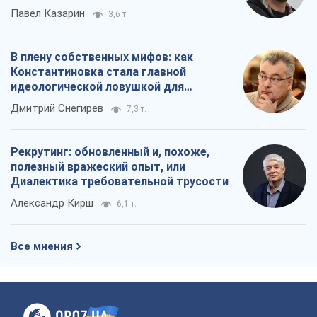
Александр Кирш
6,1 т.
Все мнения
О компании
Команда
Правовая информация
Политика
конфиденциальности
Реклама на сайте
Документы
Редакционная политика
Журналисты OBOZ.UA на месте
событий
OBOZ.UA
Политика