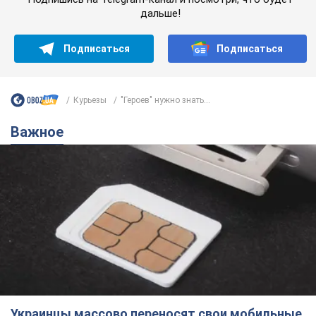
Украинцы массово переносят свои мобильные
номера на одного и того же оператора: на
какой чаще всего переходят
Мобильные тарифы достигли критического предела
10 часов назад
63,1 т.
Украинцев планируют отселять из
квартир: "слуга народа" рассказала,
кто будет принимать решение о
сносе домов
Зачем жилища украинцев хотят сносить