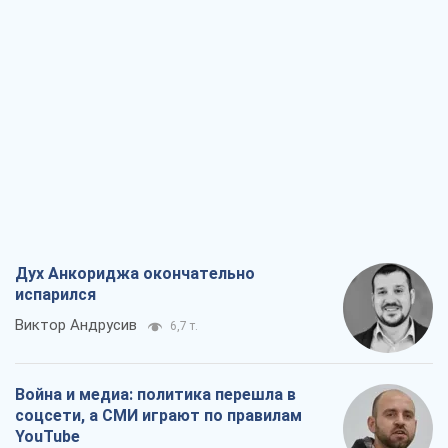
Дух Анкориджа окончательно
испарился
Виктор Андрусив
6,7 т.
Война и медиа: политика перешла в
соцсети, а СМИ играют по правилам
YouTube
Павел Казарин
3,6 т.
В плену собственных мифов: как
Константиновка стала главной
идеологической ловушкой для
российских оккупантов
Дмитрий Снегирев
7,3 т.
Рекрутинг: обновленный и, похоже,
полезный вражеский опыт, или
Диалектика требовательной трусости