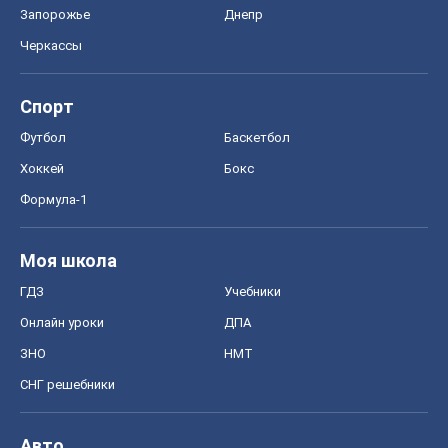
ГДЗ
Учебники
Онлайн уроки
ДПА
ЗНО
НМТ
СНГ решебники
Авто
Тест Драйв
Электромобили
Акции
Сервис
Food Oboz
Рецепты
Напитки
Диеты
Экономика