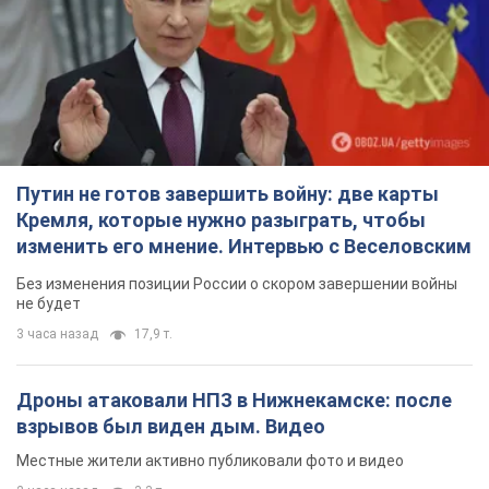
не будет
3 часа назад
17,9 т.
Дроны атаковали НПЗ в Нижнекамске: после
взрывов был виден дым. Видео
Местные жители активно публиковали фото и видео
2 часа назад
3,3 т.
Украина готовит Чернобыль к очередной
попытке вторжения со стороны России –
медиа
Журналисты рассказали, что происходит в зоне
5 часов назад
15,9 т.