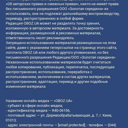
«Об авторских правах и смежных правах», никто не имеет права
без письменного разрешения ООО «Золотая середина» их
использовать, они не подлежат дальнейшему воспроизводству,
переводу, распространению в любой форме.
Редакция OBOZ.UA может не разделять точку зрения,
изложенную в авторском материале. За достоверность
информации, размещенной в рекламных материалах,
ответственность несет рекламодатель.
Запрещено использование материалов размещенных на этом
сайте, даже с указанием гиперссылки на страницу этого сайта,
логотипа OBOZ.UA или любого другого упоминания, но без
письменного разрешения Редакции/ООО «Золотая середина»
Незаконным использованием материалов будет считаться:
любое копирование, публикация, перепечатка, последующее
распространение, использование, переработка с
использованием, включением в состав других материалов,
распространение, адаптация, перевод и другие подобные
изменения материала.
Название онлайн медиа — «OBOZ.UA»
- субъект в сфере онлайн медиа;
- идентификатор медиа — R40-06156;
- почтовый адрес — ул. Деревообрабатывающая, д. 7, г. Киев,
01013;
- адрес электронной почты —
[email protected]
; - телефон — (044)