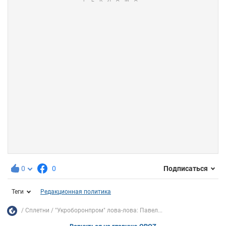
0
0
Подписаться
Теги
Редакционная политика
Сплетни
"Укроборонпром" лова-лова: Павел...