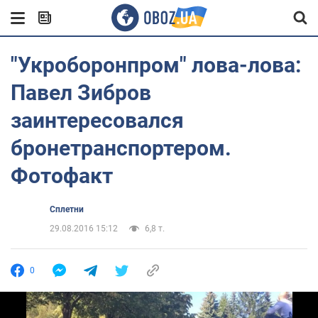
"Укроборонпром" лова-лова:
Павел Зибров
заинтересовался
бронетранспортером.
Фотофакт
Сплетни
29.08.2016 15:12
6,8 т.
0